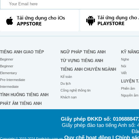
TIẾNG ANH GIAO TIẾP
NGỮ PHÁP TIẾNG ANH
KỸ NĂN
Beginner
Nghe
TỪ VỰNG TIẾNG ANH
Beginner
Nói
TIẾNG ANH CHUYÊN NGÀNH
Elementary
Viết
Kế toán
Pre-Intermediate
LUYỆN T
Du lịch
Intermediate
Phiên âm
Công nghệ thông tin
TÌNH HUỐNG TIẾNG ANH
Nguyên âm
Khách sạn
PHÁT ÂM TIẾNG ANH
Giấy phép ĐKKD số: 0106888473
Giấy phép đào tạo tiếng Anh số
Đào
Quy chế hoạt động
|
Chính sác
Copyright © 2015-2024 English4u.com.vn