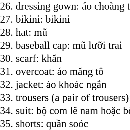
26. dressing gown: áo choàng 
27. bikini: bikini
28. hat: mũ
29. baseball cap: mũ lưỡi trai
30. scarf: khăn
31. overcoat: áo măng tô
32. jacket: áo khoác ngắn
33. trousers (a pair of trousers
34. suit: bộ com lê nam hoặc b
35. shorts: quần soóc