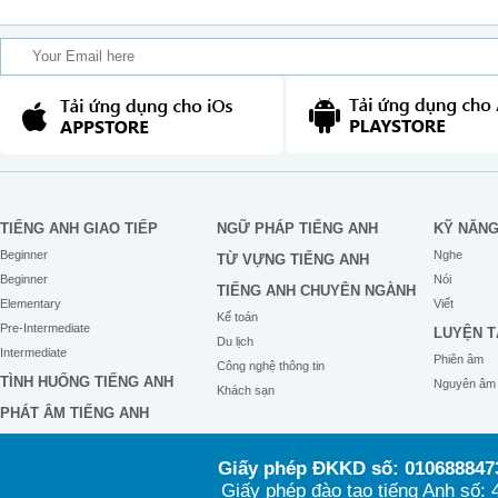
TIẾNG ANH GIAO TIẾP
NGỮ PHÁP TIẾNG ANH
KỸ NĂN
Beginner
Nghe
TỪ VỰNG TIẾNG ANH
Beginner
Nói
TIẾNG ANH CHUYÊN NGÀNH
Elementary
Viết
Kế toán
Pre-Intermediate
LUYỆN T
Du lịch
Intermediate
Phiên âm
Công nghệ thông tin
TÌNH HUỐNG TIẾNG ANH
Nguyên âm
Khách sạn
PHÁT ÂM TIẾNG ANH
Giấy phép ĐKKD số: 0106888473
Giấy phép đào tạo tiếng Anh số