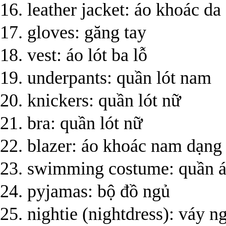
16. leather jacket: áo khoác da
17. gloves: găng tay
18. vest: áo lót ba lỗ
19. underpants: quần lót nam
20. knickers: quần lót nữ
21. bra: quần lót nữ
22. blazer: áo khoác nam dạng
23. swimming costume: quần á
24. pyjamas: bộ đồ ngủ
25. nightie (nightdress): váy n