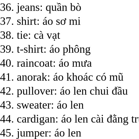
36. jeans: quần bò
37. shirt: áo sơ mi
38. tie: cà vạt
39. t-shirt: áo phông
40. raincoat: áo mưa
41. anorak: áo khoác có mũ
42. pullover: áo len chui đầu
43. sweater: áo len
44. cardigan: áo len cài đằng t
45. jumper: áo len