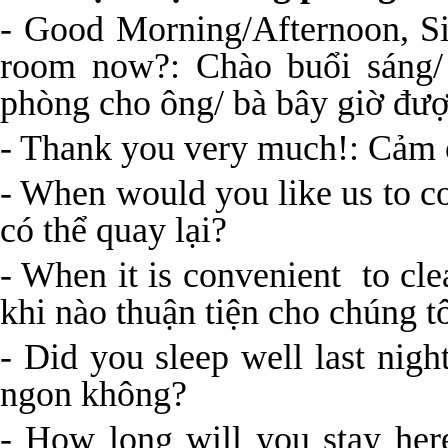
- Good Morning/Afternoon, S
room now?: Chào buổi sáng/ 
phòng cho ông/ bà bây giờ đư
- Thank you very much!: Cảm ơ
- When would you like us to c
có thể quay lại?
- When it is convenient to cl
khi nào thuận tiện cho chúng t
- Did you sleep well last ni
ngon không?
- How long will you stay her