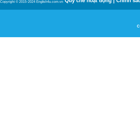
Quy chế hoạt động
|
Chính sác
Copyright © 2015-2024 English4u.com.vn
C