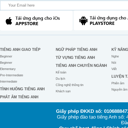
TIẾNG ANH GIAO TIẾP
NGỮ PHÁP TIẾNG ANH
KỸ NĂN
Beginner
Nghe
TỪ VỰNG TIẾNG ANH
Beginner
Nói
TIẾNG ANH CHUYÊN NGÀNH
Elementary
Viết
Kế toán
Pre-Intermediate
LUYỆN T
Du lịch
Intermediate
Phiên âm
Công nghệ thông tin
TÌNH HUỐNG TIẾNG ANH
Nguyên âm
Khách sạn
PHÁT ÂM TIẾNG ANH
Giấy phép ĐKKD số: 0106888473
Giấy phép đào tạo tiếng Anh số
Đào