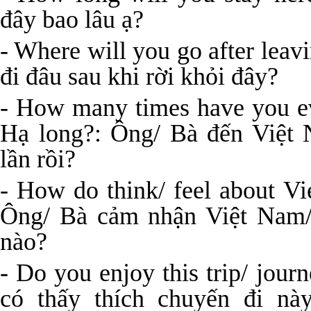
đây bao lâu ạ?
- Where will you go after leav
đi đâu sau khi rời khỏi đây?
- How many times have you ev
Hạ long?: Ông/ Bà đến Việt
lần rồi?
- How do think/ feel about V
Ông/ Bà cảm nhận Việt Nam/
nào?
- Do you enjoy this trip/ jour
có thấy thích chuyến đi nà