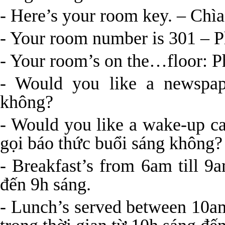
- Here’s your room key. – Chì
- Your room number is 301 – P
- Your room’s on the…floor: 
- Would you like a newspa
không?
- Would you like a wake-up c
gọi báo thức buổi sáng không?
- Breakfast’s from 6am till 
đến 9h sáng.
- Lunch’s served between 10a