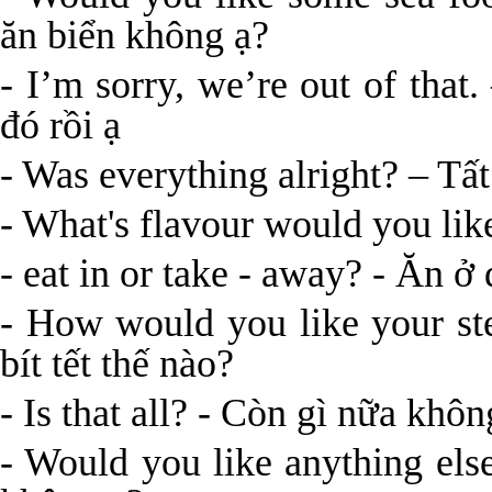
ăn biển không ạ?
- I’m sorry, we’re out of that
đó rồi ạ
- Was everything alright? – Tấ
- What's flavour would you like
- eat in or take - away? - Ăn 
- How would you like your s
bít tết thế nào?
- Is that all? - Còn gì nữa khôn
- Would you like anything els