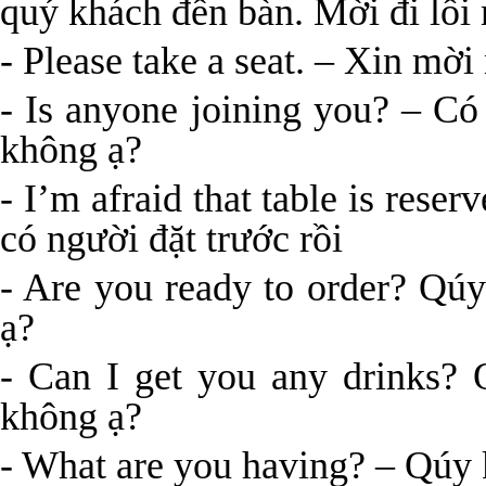
quý khách đến bàn. Mời đi lối 
- Please take a seat. – Xin mời
- Is anyone joining you? – C
không ạ?
- I’m afraid that table is reser
có người đặt trước rồi
- Are you ready to order? Qú
ạ?
- Can I get you any drinks?
không ạ?
- What are you having? – Qúy 