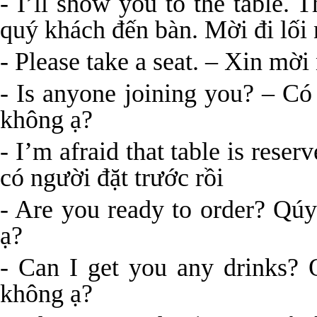
- I’ll show you to the table. 
quý khách đến bàn. Mời đi lối 
- Please take a seat. – Xin mời
- Is anyone joining you? – C
không ạ?
- I’m afraid that table is reser
có người đặt trước rồi
- Are you ready to order? Qú
ạ?
- Can I get you any drinks?
không ạ?