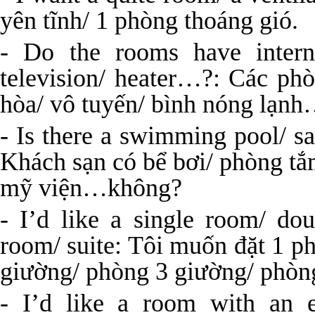
yên tĩnh/ 1 phòng thoáng gió.
- Do the rooms have interne
television/ heater…?: Các ph
hòa/ vô tuyến/ bình nóng lạn
- Is there a swimming pool/ 
Khách sạn có bể bơi/ phòng tắ
mỹ viện…không?
- I’d like a single room/ do
room/ suite: Tôi muốn đặt 1 p
giường/ phòng 3 giường/ phòng
- I’d like a room with an e