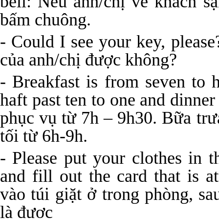
bell: Nếu anh/chị về khách s
bấm chuông.
- Could I see your key, please
của anh/chị được không?
- Breakfast is from seven to 
haft past ten to one and dinner
phục vụ từ 7h – 9h30. Bữa trư
tối từ 6h-9h.
- Please put your clothes in 
and fill out the card that is
vào túi giặt ở trong phòng, s
là được