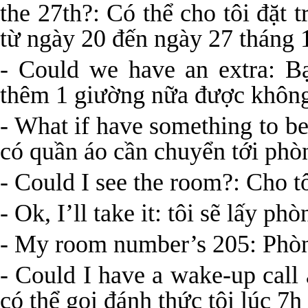
the 27
th
?: Có thể cho tôi đặt 
từ ngày 20 đến ngày 27 tháng 
- Could we have an extra: B
thêm 1 giường nữa được khôn
- What if have something to be
có quần áo cần chuyển tới phòn
- Could I see the room?: Cho 
- Ok, I’ll take it: tôi sẽ lấy ph
- My room number’s 205: Phòn
- Could I have a wake-up call
có thể gọi đánh thức tôi lúc 7