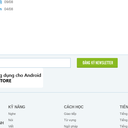
)
09/08
ồn
04/08
ĐĂNG KÝ NEWSLETTER
KỸ NĂNG
CÁCH HỌC
TIẾ
Nghe
Giao tiếp
Tiếng
Nói
Từ vựng
Tiếng
NH
Viết
Ngữ pháp
Tiếng