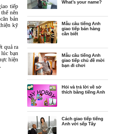
What’s your name?
iao tiếp
 thế nên
 căn bản
Mẫu câu tiếng Anh
thiện kỹ
giao tiếp bán hàng
cần biết
t quả ra
 lúc bạn
Mẫu câu tiếng Anh
hực hiện
giao tiếp chủ đề mời
.
bạn đi chơi
Hỏi và trả lời về sở
thích bằng tiếng Anh
Cách giao tiếp tiếng
Anh với sếp Tây