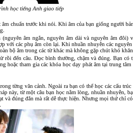
ình học tiếng Anh giao tiếp
t âm chuẩn trước khi nói. Khi âm của bạn giống người bả
g.
 (nguyên âm ngắn, nguyên âm dài và nguyên âm đôi) v
hợp với các phụ âm còn lại. Khi nhuần nhuyễn các nguyê
c toàn bộ âm trong các từ khác mà không gặp chút khó khăn
ừ rồi đến câu. Đọc bình thường, chậm và đúng. Bạn có 
ng hoặc tham gia các khóa học dạy phát âm tại trung tâm
rong từng văn cảnh. Ngoài ra bạn có thể học các cấu trúc
háp này, từ một câu bạn học nằm lòng, nhuần nhuyễn, bạ
ạt và đúng đắn mà rất dễ thực hiện. Nhưng mọi thứ chỉ có
.