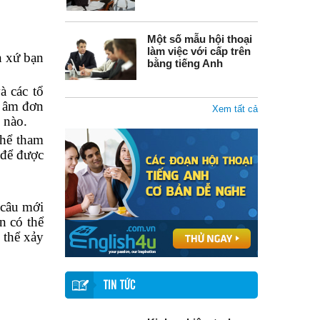
Một số mẫu hội thoại
làm việc với cấp trên
n xứ bạn
bằng tiếng Anh
à các tổ
n âm đơn
Xem tất cả
 nào.
thể tham
 để được
 câu mới
n có thể
 thể xảy
TIN TỨC