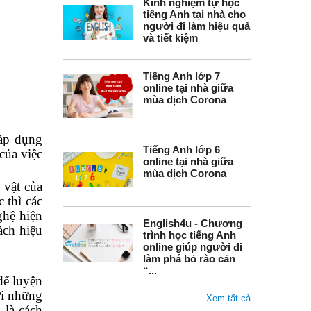
Kinh nghiệm tự học
tiếng Anh tại nhà cho
người đi làm hiệu quả
và tiết kiệm
Tiếng Anh lớp 7
online tại nhà giữa
mùa dịch Corona
 áp dụng
Tiếng Anh lớp 6
của việc
online tại nhà giữa
mùa dịch Corona
 vật của
 thì các
ghệ hiện
English4u - Chương
ách hiệu
trình học tiếng Anh
online giúp người đi
làm phá bỏ rào cản
“...
để luyện
ới những
Xem tất cả
 là cách