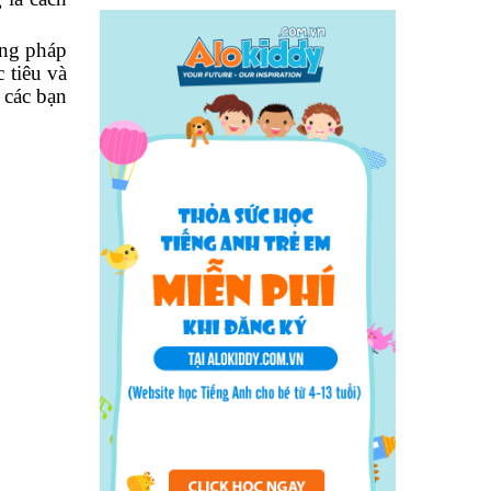
ơng pháp
 tiêu và
 các bạn