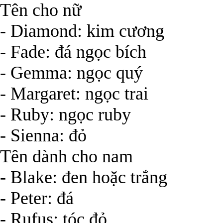
Tên cho nữ
- Diamond: kim cương
- Fade: đá ngọc bích
- Gemma: ngọc quý
- Margaret: ngọc trai
- Ruby: ngọc ruby
- Sienna: đỏ
Tên dành cho nam
- Blake: đen hoặc trắng
- Peter: đá
- Rufus: tóc đỏ