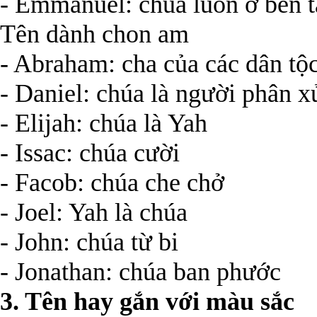
- Emmanuel: chúa luôn ở bên t
Tên dành chon am
- Abraham: cha của các dân tộ
- Daniel: chúa là người phân x
- Elijah: chúa là Yah
- Issac: chúa cười
- Facob: chúa che chở
- Joel: Yah là chúa
- John: chúa từ bi
- Jonathan: chúa ban phước
3. Tên hay gắn với màu sắc