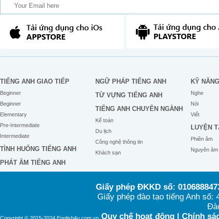
TIẾNG ANH GIAO TIẾP
NGỮ PHÁP TIẾNG ANH
KỸ NĂN
Beginner
Nghe
TỪ VỰNG TIẾNG ANH
Beginner
Nói
TIẾNG ANH CHUYÊN NGÀNH
Elementary
Viết
Kế toán
Pre-Intermediate
LUYỆN T
Du lịch
Intermediate
Phiên âm
Công nghệ thông tin
TÌNH HUỐNG TIẾNG ANH
Nguyên âm
Khách sạn
PHÁT ÂM TIẾNG ANH
Giấy phép ĐKKD số: 0106888473
Giấy phép đào tạo tiếng Anh số
Đào
Quy chế hoạt động
|
Chính sác
Copyright © 2015-2024 English4u.com.vn