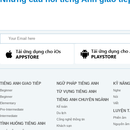
TIẾNG ANH GIAO TIẾP
NGỮ PHÁP TIẾNG ANH
KỸ NĂN
Beginner
Nghe
TỪ VỰNG TIẾNG ANH
Beginner
Nói
TIẾNG ANH CHUYÊN NGÀNH
Elementary
Viết
Kế toán
Pre-Intermediate
LUYỆN T
Du lịch
Intermediate
Phiên âm
Công nghệ thông tin
TÌNH HUỐNG TIẾNG ANH
Nguyên âm
Khách sạn