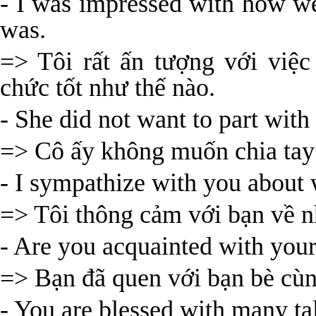
- I was impressed with how we
was.
=> Tôi rất ấn tượng với việc
chức tốt như thế nào.
- She did not want to part with 
=> Cô ấy không muốn chia tay
- I sympathize with you about 
=> Tôi thông cảm với bạn về n
- Are you acquainted with you
=> Bạn đã quen với bạn bè cù
- You are blessed with many ta