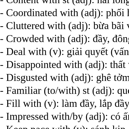
- Coordinated with (adj): phối
- Cluttered with (adj): bừa bãi 
- Crowded with (adj): đầy, đô
- Deal with (v): giải quyết (vấn
- Disappointed with (adj): thất
- Disgusted with (adj): ghê tởm
- Familiar (to/with) st (adj): qu
- Fill with (v): làm đầy, lắp đầ
- Impressed with/by (adj): có 