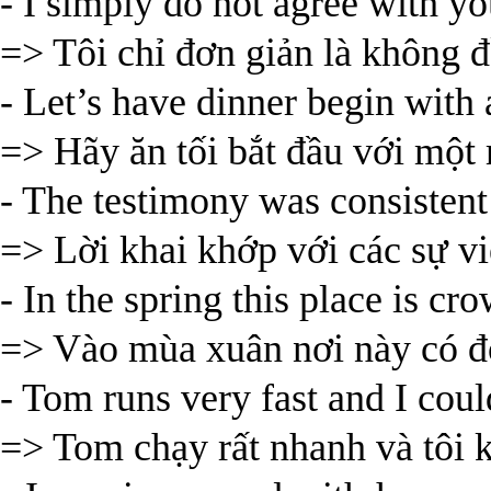
- I simply do not agree with yo
=> Tôi chỉ đơn giản là không đ
- Let’s have dinner begin with 
=> Hãy ăn tối bắt đầu với một 
- The testimony was consistent
=> Lời khai khớp với các sự vi
- In the spring this place is cr
=> Vào mùa xuân nơi này có đô
- Tom runs very fast and I cou
=> Tom chạy rất nhanh và tôi k