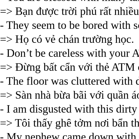
=> Bạn được trời phú rất nhiều
- They seem to be bored with s
=> Họ có vẻ chán trường học.
- Don’t be careless with your
=> Đừng bất cẩn với thẻ ATM 
- The floor was cluttered with d
=> Sàn nhà bừa bãi với quần á
- I am disgusted with this dirty
=> Tôi thấy ghê tởm nơi bẩn th
- My nephew came down with t