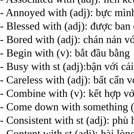
- Annoyed with (adj): bực mìn
- Blessed with (adj): được ban
- Bored with (adj): chán nản v
- Begin with (v): bắt đầu bằng
- Busy with st (adj):bận với cái
- Careless with (adj): bất cẩn v
- Combine with (v): kết hợp vớ
- Come down with something (
- Consistent with st (adj): phù 
- Content with st (adj): hài lòn