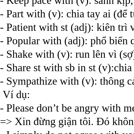
- Keep pace with (v): sánh kịp,
- Part with (v): chia tay ai (để t
- Patient with st (adj): kiên trì 
- Popular with (adj): phổ biến
- Shake with (v): run lên vì (sợ
- Share st with sb in st (v):chia
- Sympathize with (v): thông c
Ví dụ:
- Please don’t be angry with me
=> Xin đừng giận tôi. Đó không 