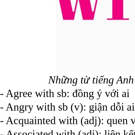
Những từ tiếng Anh 
- Agree with sb: đồng ý với ai
- Angry with sb (v): giận dỗi ai
- Acquainted with (adj): quen 
- Associated with (adj): liên kế