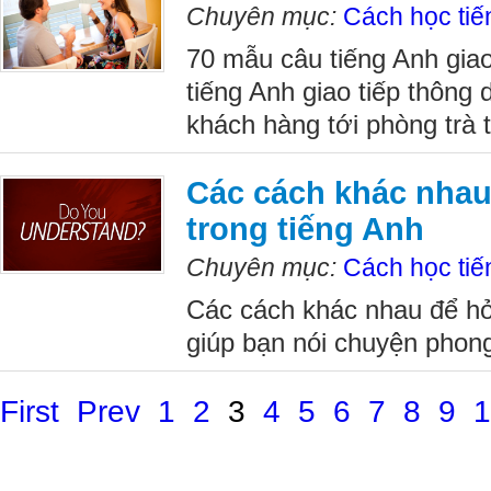
Chuyên mục:
Cách học tiế
70 mẫu câu tiếng Anh giao
tiếng Anh giao tiếp thông
khách hàng tới phòng trà
Các cách khác nhau
trong tiếng Anh
Chuyên mục:
Cách học tiế
Các cách khác nhau để hỏi
giúp bạn nói chuyện phon
First
Prev
1
2
3
4
5
6
7
8
9
1