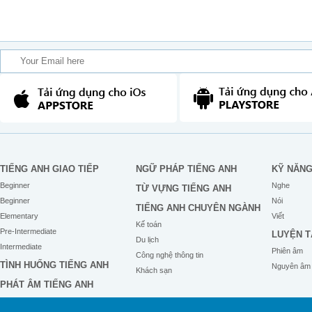
TIẾNG ANH GIAO TIẾP
NGỮ PHÁP TIẾNG ANH
KỸ NĂN
Beginner
Nghe
TỪ VỰNG TIẾNG ANH
Beginner
Nói
TIẾNG ANH CHUYÊN NGÀNH
Elementary
Viết
Kế toán
Pre-Intermediate
LUYỆN T
Du lịch
Intermediate
Phiên âm
Công nghệ thông tin
TÌNH HUỐNG TIẾNG ANH
Nguyên âm
Khách sạn
PHÁT ÂM TIẾNG ANH