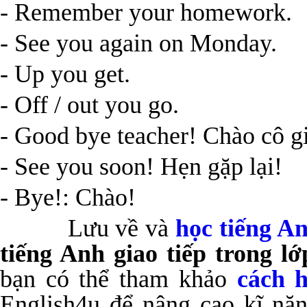
- Remember your homework.
- See you again on Monday.
- Up you get.
- Off / out you go.
- Good bye teacher! Chào cô g
- See you soon! Hẹn gặp lại!
- Bye!: Chào!
Lưu về và
học tiếng A
tiếng Anh giao tiếp trong l
bạn có thể tham khảo
cách h
English4u để nâng cao kĩ năn