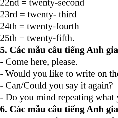
22nd = twenty-second
23rd = twenty- third
24th = twenty-fourth
25th = twenty-fifth.
5. Các mẫu câu tiếng Anh gia
- Come here, please.
- Would you like to write on t
- Can/Could you say it again?
- Do you mind repeating what 
6. Các mẫu câu tiếng Anh gia