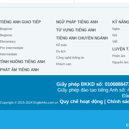
TIẾNG ANH GIAO TIẾP
NGỮ PHÁP TIẾNG ANH
KỸ NĂN
Beginner
Nghe
TỪ VỰNG TIẾNG ANH
Beginner
Nói
TIẾNG ANH CHUYÊN NGÀNH
Elementary
Viết
Kế toán
Pre-Intermediate
LUYỆN T
Du lịch
Intermediate
Phiên âm
Công nghệ thông tin
TÌNH HUỐNG TIẾNG ANH
Nguyên âm
Khách sạn
PHÁT ÂM TIẾNG ANH
Giấy phép ĐKKD số: 0106888473
Giấy phép đào tạo tiếng Anh số
Đào
Quy chế hoạt động
|
Chính sác
Copyright © 2015-2024 English4u.com.vn
C