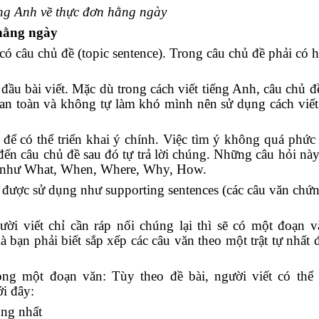
iếng Anh về thực đơn hằng ngày
 hằng ngày
 câu chủ đề (topic sentence). Trong câu chủ đề phải có h
ầu bài viết. Mặc dù trong cách viết tiếng Anh, câu chủ đ
để an toàn và không tự làm khó mình nên sử dụng cách viết
 để có thể triển khai ý chính. Việc tìm ý không quá phức 
 đến câu chủ đề sau đó tự trả lời chúng. Những câu hỏi nà
s) như What, When, Where, Why, How.
sẽ được sử dụng như supporting sentences (các câu văn chứ
ười viết chỉ cần ráp nối chúng lại thì sẽ có một đoạn 
 bạn phải biết sắp xếp các câu văn theo một trật tự nhất 
ong một đoạn văn: Tùy theo đề bài, người viết có thể
ới đây:
ọng nhất