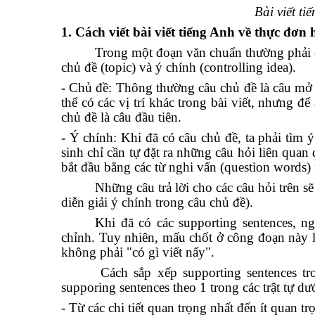
Bài viết t
1. Cách viết bài viết tiếng Anh về thực đơn
Trong một đoạn văn chuẩn thường phải có
chủ đề (topic) và ý chính (controlling idea).
-
Chủ đề: Thông thường câu chủ đề là câu mở đ
thể có các vị trí khác trong bài viết, nhưng 
chủ đề là câu đầu tiên.
-
Ý chính: Khi đã có câu chủ đề, ta phải tìm ý
sinh chỉ cần tự đặt ra những câu hỏi liên quan
bắt đầu bằng các từ nghi vấn (question word
Những câu trả lời cho các câu hỏi trên 
diễn giải ý chính trong câu chủ đề).
Khi đã có các supporting sentences, ng
chỉnh. Tuy nhiên, mấu chốt ở công đoạn này là
không phải "có gì viết nấy".
Cách sắp xếp supporting sentences tr
supporing sentences theo 1 trong các trật tự dư
- Từ các chi tiết quan trọng nhất đến ít quan tr