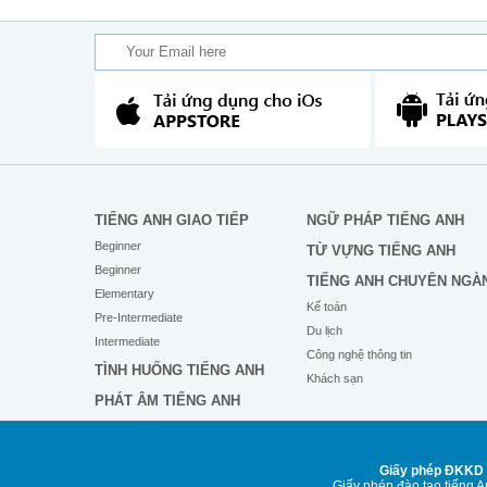
TIẾNG ANH GIAO TIẾP
NGỮ PHÁP TIẾNG ANH
Beginner
TỪ VỰNG TIẾNG ANH
Beginner
TIẾNG ANH CHUYÊN NGÀ
Elementary
Kế toán
Pre-Intermediate
Du lịch
Intermediate
Công nghệ thông tin
TÌNH HUỐNG TIẾNG ANH
Khách sạn
PHÁT ÂM TIẾNG ANH
Giấy phép ĐKKD 
Giấy phép đào tạo tiếng 