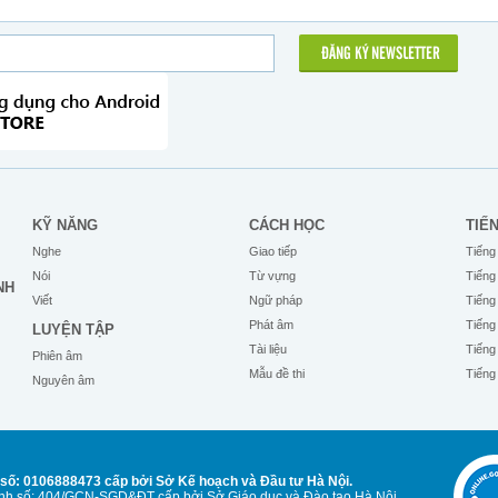
ĐĂNG KÝ NEWSLETTER
KỸ NĂNG
CÁCH HỌC
TIẾ
Nghe
Giao tiếp
Tiếng
Nói
Từ vựng
Tiếng
NH
Viết
Ngữ pháp
Tiếng
Phát âm
Tiếng
LUYỆN TẬP
Tài liệu
Tiếng
Phiên âm
Mẫu đề thi
Tiếng
Nguyên âm
số: 0106888473 cấp bởi Sở Kế hoạch và Đầu tư Hà Nội.
Anh số: 404/GCN-SGD&ĐT cấp bởi Sở Giáo dục và Đào tạo Hà Nội.