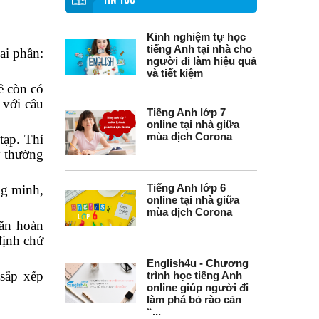
TIN TỨC
Kinh nghiệm tự học
tiếng Anh tại nhà cho
ai phần:
người đi làm hiệu quả
và tiết kiệm
ề còn có
 với câu
Tiếng Anh lớp 7
online tại nhà giữa
mùa dịch Corona
tạp. Thí
y thường
Tiếng Anh lớp 6
ng minh,
online tại nhà giữa
mùa dịch Corona
văn hoàn
định chứ
English4u - Chương
 sắp xếp
trình học tiếng Anh
online giúp người đi
làm phá bỏ rào cản
“...