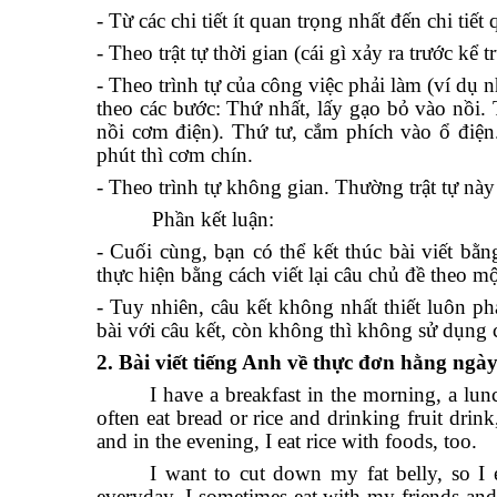
- Từ các chi tiết ít quan trọng nhất đến chi tiế
- Theo trật tự thời gian (cái gì xảy ra trước kể t
- Theo trình tự của công việc phải làm (ví dụ
theo các bước: Thứ nhất, lấy gạo bỏ vào nồi.
nồi cơm điện). Thứ tư, cắm phích vào ổ điệ
phút thì cơm chín.
- Theo trình tự không gian. Thường trật tự nà
Phần kết luận:
- Cuối cùng, bạn có thể kết thúc bài viết bằ
thực hiện bằng cách viết lại câu chủ đề theo m
- Tuy nhiên, câu kết không nhất thiết luôn phả
bài với câu kết, còn không thì không sử dụng 
2. Bài viết tiếng Anh về thực đơn hằng ng
I have a breakfast in the morning, a lun
often eat bread or rice and drinking fruit drink
and in the evening, I eat rice with foods, too.
I want to cut down my fat belly, so I e
everyday, I sometimes eat with my friends and 