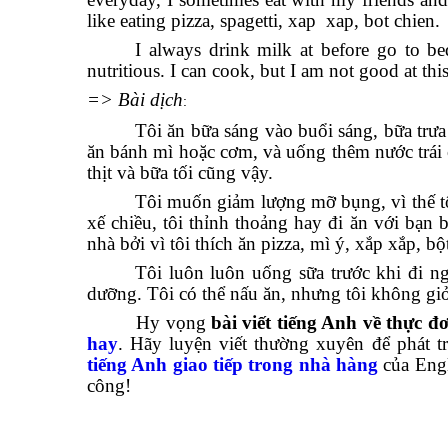
like eating pizza, spagetti, xap xap, bot chien.
I always drink milk at before go to bed
nutritious. I can cook, but I am not good at this
=> Bài dịch
:
Tôi ăn bữa sáng vào buổi sáng, bữa trưa
ăn bánh mì hoặc cơm, và uống thêm nước trái c
thịt và bữa tối cũng vậy.
Tôi muốn giảm lượng mỡ bụng, vì thế tô
xế chiều, tôi thỉnh thoảng hay đi ăn với bạn b
nhà bởi vì tôi thích ăn pizza, mì ý, xắp xắp, bộ
Tôi luôn luôn uống sữa trước khi đi ng
dưỡng. Tôi có thể nấu ăn, nhưng tôi không giỏ
Hy vọng
bài viết tiếng Anh về thực 
hay
. Hãy luyện viết thường xuyên để phát 
tiếng Anh giao tiếp trong nhà hàng
của Engl
công!