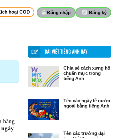
Kích hoạt COD
Đăng nhập
Đăng ký
BÀI VIẾT TIẾNG ANH HAY
Chia sẻ cách xưng hô
chuẩn mực trong
tiếng Anh
Tên các ngày lễ nước
ngoài bằng tiếng Anh
n hằng
g ngày
.
Tên các trường đại