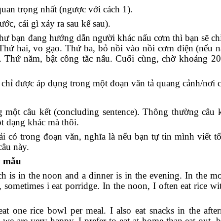
t quan trọng nhất (ngược với cách 1).
rước, cái gì xảy ra sau kể sau).
 như bạn đang hướng dẫn người khác nấu cơm thì bạn sẽ ch
 Thứ hai, vo gạo. Thứ ba, bỏ nồi vào nồi cơm điện (nếu 
n. Thứ năm, bật công tắc nấu. Cuối cùng, chờ khoảng 2
y chỉ được áp dụng trong một đoạn văn tả quang cảnh/nơi 
ng một câu kết (concluding sentence). Thông thường câu 
ột dạng khác mà thôi.
i có trong đoạn văn, nghĩa là nếu bạn tự tin mình viết tốt
câu này.
ày mẫu
ch is in the noon and a dinner is in the evening. In the mo
, sometimes i eat porridge. In the noon, I often eat rice w
at one rice bowl per meal. I also eat snacks in the afte
we are very happy, I prefer to eat at home than eat out, b