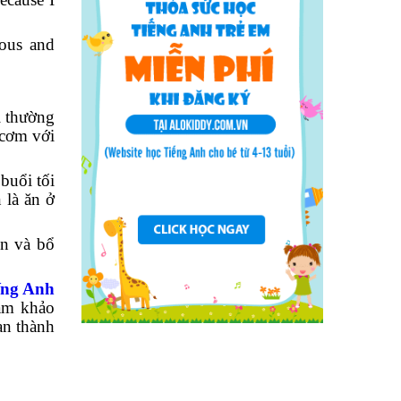
ious and
i thường
 cơm với
buổi tối
 là ăn ở
on và bổ
iếng Anh
ham khảo
ạn thành