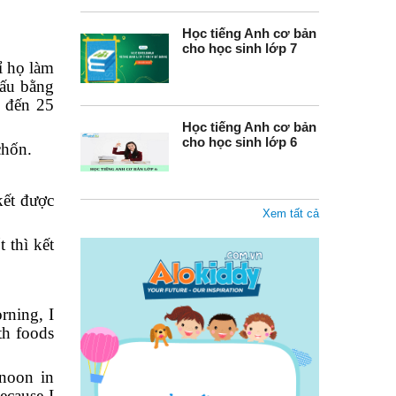
Học tiếng Anh cơ bản
cho học sinh lớp 7
ỉ họ làm
nấu bằng
0 đến 25
Học tiếng Anh cơ bản
cho học sinh lớp 6
chốn.
kết được
Xem tất cả
 thì kết
rning, I
ith foods
rnoon in
ecause I