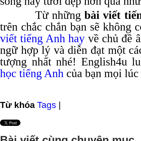
sống này tươi đẹp hơn qua nhữ
Từ những
bài viết ti
trên chắc chắn bạn sẽ không 
viết tiếng Anh hay
về chủ đề â
ngữ hợp lý và diễn đạt một c
tượng nhất nhé! English4u l
học tiếng Anh
của bạn mọi lúc 
Từ khóa
Tags
|
Bài viết cùng chuyên mục