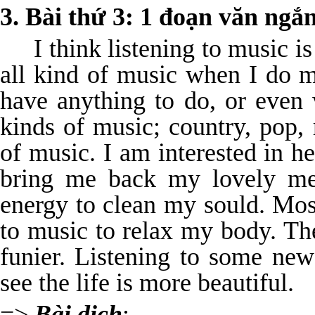
3. Bài thứ 3
: 1 đoạn văn ngắ
I think listening to music i
all kind of music when I do 
have anything to do, or even 
kinds of music; country, pop, 
of music. I am interested in h
bring me back my lovely me
energy to clean my sould. Most
to music to relax my body. T
funier. Listening to some ne
see the life is more beautiful.
=>
Bài dịch
: