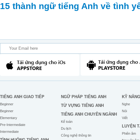
15 thành ngữ tiếng Anh về tình y
TIẾNG ANH GIAO TIẾP
NGỮ PHÁP TIẾNG ANH
KỸ NĂN
Beginner
Nghe
TỪ VỰNG TIẾNG ANH
Beginner
Nói
TIẾNG ANH CHUYÊN NGÀNH
Elementary
Viết
Kế toán
Pre-Intermediate
LUYỆN T
Du lịch
Intermediate
Phiên âm
Công nghệ thông tin
TÌNH HUỐNG TIẾNG ANH