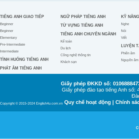
TIẾNG ANH GIAO TIẾP
NGỮ PHÁP TIẾNG ANH
KỸ NĂN
Beginner
Nghe
TỪ VỰNG TIẾNG ANH
Beginner
Nói
TIẾNG ANH CHUYÊN NGÀNH
Elementary
Viết
Kế toán
Pre-Intermediate
LUYỆN T
Du lịch
Intermediate
Phiên âm
Công nghệ thông tin
TÌNH HUỐNG TIẾNG ANH
Nguyên âm
Khách sạn
PHÁT ÂM TIẾNG ANH
Giấy phép ĐKKD số: 0106888473
Giấy phép đào tạo tiếng Anh số
Đào
Quy chế hoạt động
|
Chính sác
Copyright © 2015-2024 English4u.com.vn
C