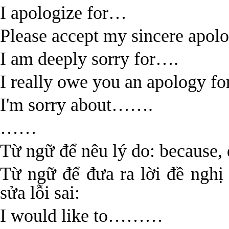
I apologize for…
Please accept my sincere apol
I am deeply sorry for….
I really owe you an apology f
I'm sorry about…….
……
Từ ngữ để nêu lý do: because,
Từ ngữ để đưa ra lời đề ngh
sửa lỗi sai:
I would like to………