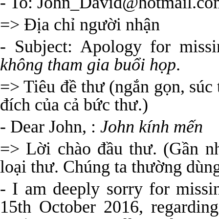
- To: John_David@hotmail.co
=> Địa chỉ người nhận
- Subject: Apology for miss
không tham gia buổi họp
.
=> Tiêu đề thư (ngắn gọn, súc
đích của cả bức thư.)
- Dear John, :
John kính mến
=> Lời chào đầu thư. (Gần nh
loại thư. Chúng ta thường dùng
- I am deeply sorry for miss
15th October 2016, regarding 