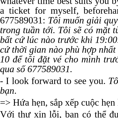
whatever time best suits you b
a ticket for myself, before
677589031:
Tôi muốn giải quy
trong tuần tới. Tôi sẽ có mặt 
bất cứ lúc nào trước khi 19:00.
cứ thời gian nào phù hợp nhất
10 để tôi đặt vé cho mình trướ
qua số 677589031.
- I look forward to see you.
Tô
bạn
.
=> Hứa hẹn, sắp xếp cuộc hẹn 
Với thư xin lỗi, bạn có thể 