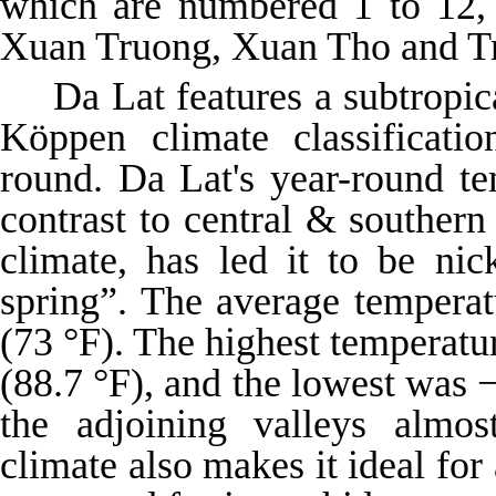
which are numbered 1 to 12
Xuan Truong, Xuan Tho and T
Da Lat features a subtropic
Köppen climate classificati
round. Da Lat's year-round te
contrast to central & southern
climate, has led it to be ni
spring”. The average temperat
(73 °F). The highest temperatu
(88.7 °F), and the lowest was 
the adjoining valleys almos
climate also makes it ideal for