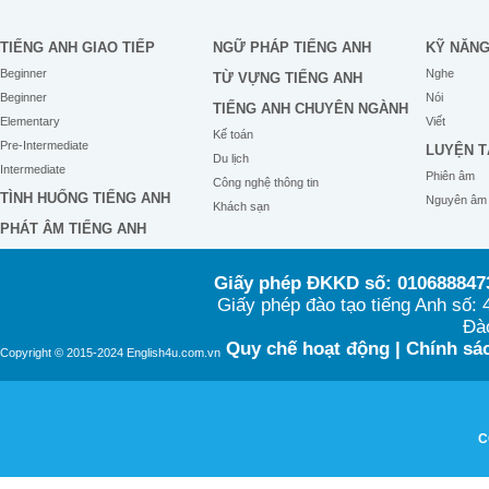
TIẾNG ANH GIAO TIẾP
NGỮ PHÁP TIẾNG ANH
KỸ NĂN
Beginner
Nghe
TỪ VỰNG TIẾNG ANH
Beginner
Nói
TIẾNG ANH CHUYÊN NGÀNH
Elementary
Viết
Kế toán
Pre-Intermediate
LUYỆN T
Du lịch
Intermediate
Phiên âm
Công nghệ thông tin
TÌNH HUỐNG TIẾNG ANH
Nguyên âm
Khách sạn
PHÁT ÂM TIẾNG ANH
Giấy phép ĐKKD số: 0106888473
Giấy phép đào tạo tiếng Anh số
Đào
Quy chế hoạt động
|
Chính sác
Copyright © 2015-2024 English4u.com.vn
C