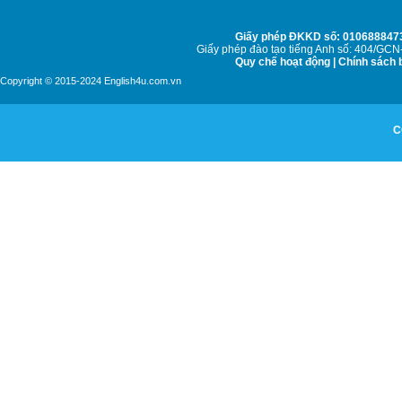
Giấy phép ĐKKD số: 0106888473
Giấy phép đào tạo tiếng Anh số: 404/GC
Quy chế hoạt động
|
Chính sách b
Copyright © 2015-2024 English4u.com.vn
C