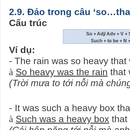
2.9. Đảo trong câu ‘so…tha
Cấu trúc
So + Adj/ Adv + V + 
Such + to be + N +
Ví dụ:
- The rain was so heavy that
à
So heavy was the rain
that 
(Trời mưa to tới nỗi mà chúng
- It was such a heavy box that 
à
Such was a heavy box
that 