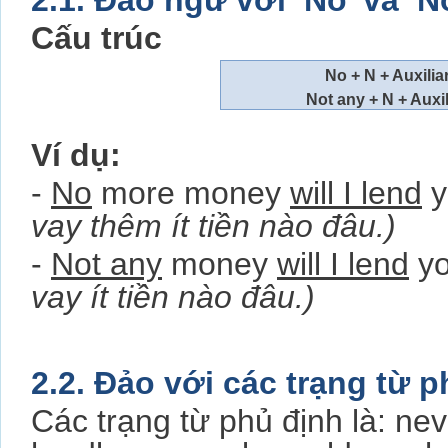
2.1. Đảo ngữ với ‘No’ và ‘N
Cấu trúc
No + N + Auxiliar
Not any + N + Auxili
Ví dụ:
-
No
more money
will I lend
y
vay thêm ít tiền nào đâu.)
-
Not any
money
will I lend
yo
vay ít tiền nào đâu.)
2.2. Đảo với các trạng từ p
Các trạng từ phủ định là: n