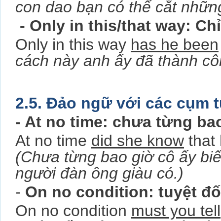
con dao bạn có thể cắt những
- Only in this/that way: C
Only in this way
has he been
cách này anh ấy đã thành cô
2.5. Đảo ngữ với các cụm 
- At no time: chưa từng bao
At no time
did she know
that 
(Chưa từng bao giờ cô ấy biết
người đàn ông giàu có.)
-
On no condition: tuyệt đô
On no condition
must you tell