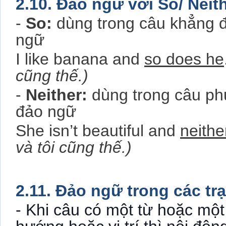
2.10. Đảo ngữ với So/ Neit
-
So:
dùng trong câu khẳng đi
ngữ
I like banana and
so does he
cũng thế.)
-
Neither:
dùng trong câu phủ
đảo ngữ
She isn’t beautiful and
neithe
và tôi cũng thế.)
2.11. Đảo ngữ trong các trạ
- Khi câu có một từ hoặc mộ