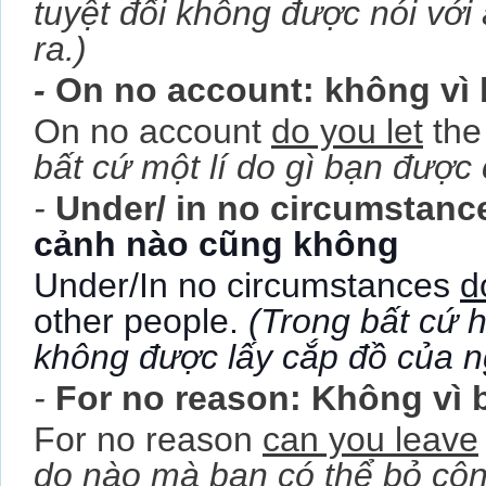
tuyệt đối không được nói với
ra.)
-
On no account: không vì bấ
On no account
do you let
the
bất cứ một lí do gì bạn đượ
-
Under/ in no circumstan
cảnh nào cũng không
Under/In no circumstances
d
other people.
(Trong bất cứ 
không được lấy cắp đồ của n
-
For no reason: Không vì bất
For no reason
can you leave
do nào mà bạn có thể bỏ côn