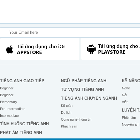
TIẾNG ANH GIAO TIẾP
NGỮ PHÁP TIẾNG ANH
KỸ NĂN
Beginner
Nghe
TỪ VỰNG TIẾNG ANH
Beginner
Nói
TIẾNG ANH CHUYÊN NGÀNH
Elementary
Viết
Kế toán
Pre-Intermediate
LUYỆN T
Du lịch
Intermediate
Phiên âm
Công nghệ thông tin
TÌNH HUỐNG TIẾNG ANH
Nguyên âm
Khách sạn
PHÁT ÂM TIẾNG ANH