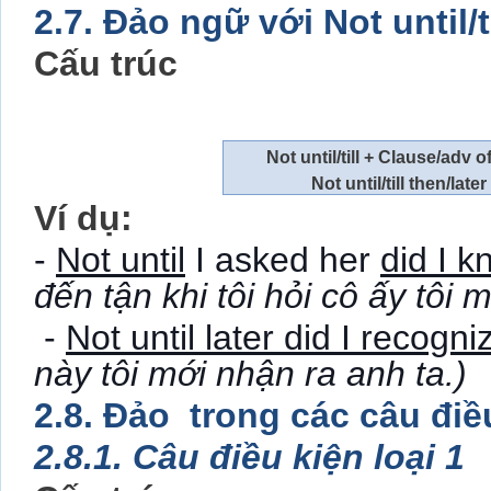
2.7. Đảo ngữ với Not until/t
Cấu trúc
Not until/till + Clause/adv o
Not until/till then/late
Ví dụ:
-
Not until
I asked her
did I 
đến tận khi tôi hỏi cô ấy tôi m
-
Not until later did I recogni
này tôi mới nhận ra anh ta.)
2.8. Đảo trong các câu điều
2.8.1. Câu điều kiện loại 1