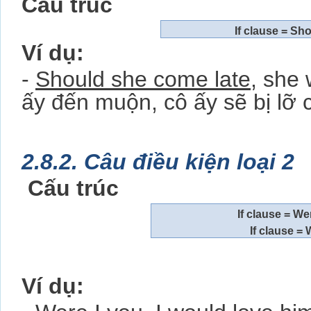
Cấu trúc
If clause = Sho
Ví dụ:
-
Should she come late
, she 
ấy đến muộn, cô ấy sẽ bị lỡ 
2.8.2. Câu điều kiện loại 2
Cấu trúc
If clause = We
If clause = 
Ví dụ: