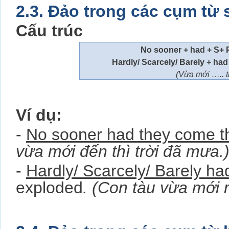
2.3. Đảo trong các cụm từ s
Cấu trúc
No sooner + had + S+ P
Hardly/ Scarcely/ Barely + had 
(Vừa mới ….. 
Ví dụ:
-
No sooner had they come t
vừa mới đến thì trời đã mưa.
-
Hardly/ Scarcely/ Barely had
exploded
.
(Con tàu vừa mới rờ