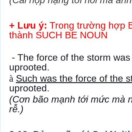
(Cái hộp nặng tới nỗi mà an
+ Lưu ý:
Trong trường hợp
thành SUCH BE NOUN
- The force of the storm wa
uprooted.
à
Such was the force of the 
uprooted.
(Cơn bão mạnh tới mức mà nó
rễ.)