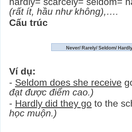
hardly= scarcely= seldom= h
(rất ít, hầu như không),….
Cấu trúc
Never/ Rarely/ Seldom/ Hardly e
Ví dụ:
-
Seldom does she receive
g
đạt được điểm cao.)
-
Hardly did they go
to the sc
học muộn.)