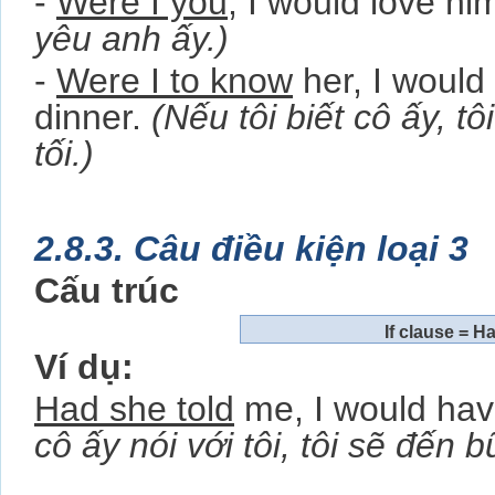
-
Were I you
, I would love hi
yêu anh ấy.)
-
Were I to know
her, I would 
dinner.
(Nếu tôi biết cô ấy, tô
tối.)
2.8.3. Câu điều kiện loại 3
Cấu trúc
If clause = H
Ví dụ:
Had she told
me, I would hav
cô ấy nói với tôi, tôi sẽ đến bư