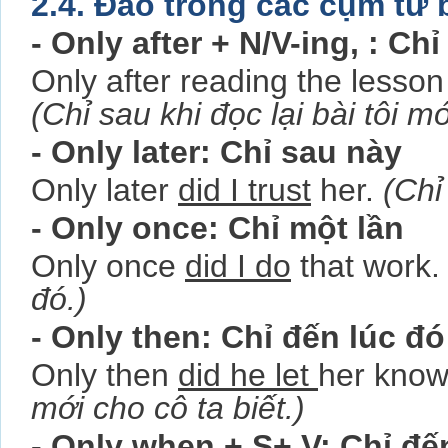
2.4. Đảo trong các cụm từ b
- Only after + N/V-ing, : Chỉ
Only after reading the lesso
(Chỉ sau khi đọc lại bài tôi mớ
- Only later: Chỉ sau này
Only later
did I trust
her.
(Chỉ
- Only once: Chỉ một lần
Only once
did I do
that work
đó.)
- Only then: Chỉ đến lúc đó
Only then
did he let
her kno
mới cho cô ta biết.)
- Only when + S+ V: Chỉ đế