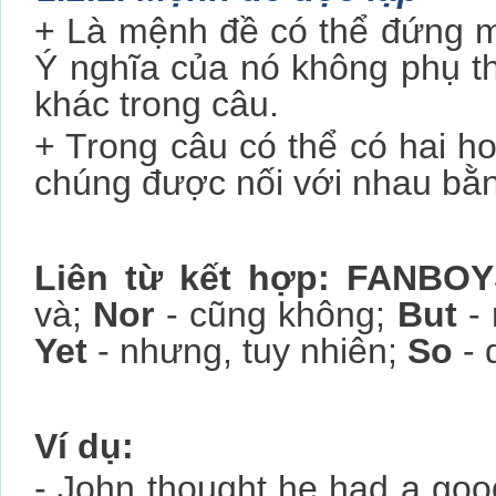
+ Là mệnh đề có thể đứng 
Ý nghĩa của nó không phụ 
khác trong câu.
+ Trong câu có thể có hai h
chúng được nối với nhau bằng
Liên từ kết hợp: FANBO
và;
Nor
- cũng không;
But
-
Yet
- nhưng, tuy nhiên;
So
- 
Ví dụ:
- John thought he had a goo