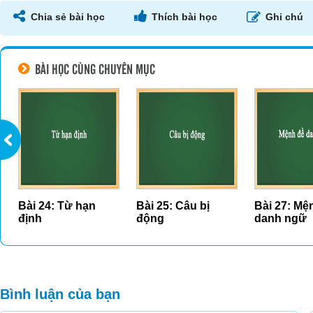
Chia sẻ bài học
Thích bài học
Ghi chú
BÀI HỌC CÙNG CHUYÊN MỤC
Bài 25: Câu bị
Bài 27: Mệnh đề
Bài 28: Mệ
động
danh ngữ
tính ngữ/M
quan hệ
Bình luận của bạn