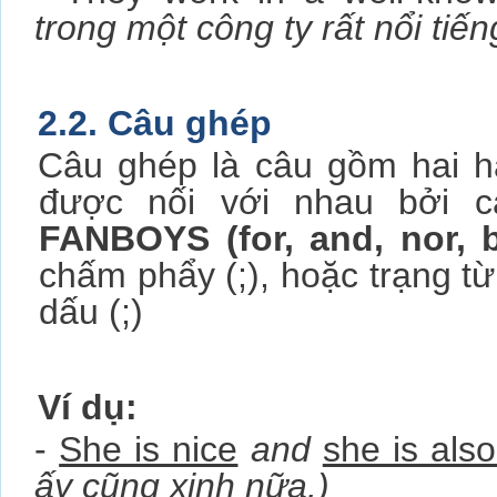
trong một công ty rất nổi tiến
2.2. Câu ghép
Câu ghép là câu gồm hai h
được nối với nhau bởi c
FANBOYS (for, and, nor, bu
chấm phẩy (;), hoặc trạng từ 
dấu (;)
Ví dụ:
-
She is nice
and
she is also
ấy cũng xinh nữa.)