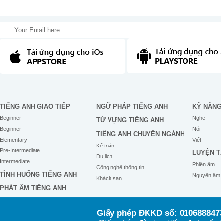
TIẾNG ANH GIAO TIẾP
NGỮ PHÁP TIẾNG ANH
KỸ NĂN
Beginner
Nghe
TỪ VỰNG TIẾNG ANH
Beginner
Nói
TIẾNG ANH CHUYÊN NGÀNH
Elementary
Viết
Kế toán
Pre-Intermediate
LUYỆN T
Du lịch
Intermediate
Phiên âm
Công nghệ thông tin
TÌNH HUỐNG TIẾNG ANH
Nguyên âm
Khách sạn
PHÁT ÂM TIẾNG ANH
Giấy phép ĐKKD số: 0106888473