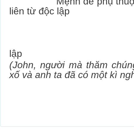
Mệnh đề 
liên từ độc lập
Mệnh 
lập Mệnh 
(John, người mà thăm chúng
xố và anh ta đã có một kì ngh