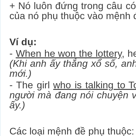
+ Nó luôn đứng trong câu c
của nó phụ thuộc vào mệnh đ
Ví dụ:
-
When he won the lottery
, h
(Khi anh ấy thắng xổ số, an
mới.)
- The girl
who is talking to 
người mà đang nói chuyện v
ấy.)
Các loại mệnh đề phụ thuộc: