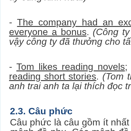
-
The company had an exce
everyone a bonus
.
(Công ty
vậy công ty đã thưởng cho tấ
-
Tom likes reading novels
;
reading short stories
.
(Tom t
anh trai anh ta lại thích đọc 
2.3. Câu phức
Câu phức là câu gồm ít nhấ