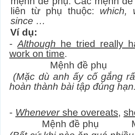
mệnh đề phụ. Các mệnh đề 
liên từ phụ thuộc:
which, 
since …
Ví dụ:
-
Although
he tried really h
work on time
.
Mệnh đề phụ Mệ
(Mặc dù anh ấy cố gắng rấ
hoàn thành bài tập đúng hạn
-
Whenever
she overeats
,
sh
Mệnh đề phụ Mệnh