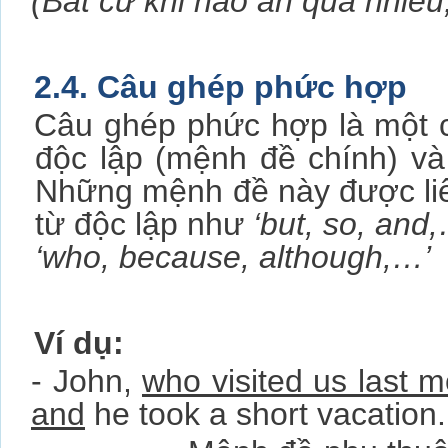
(Bất cứ khi nào ăn quá nhiều,
2.4. Câu ghép phức hợp
Câu ghép phức hợp là một 
độc lập (mệnh đề chính) và
Những mệnh đề này được liên
từ độc lập như
‘but, so, and
‘who, because, although,…’
Ví dụ:
- John,
who visited us last 
and
he took a short vacation.