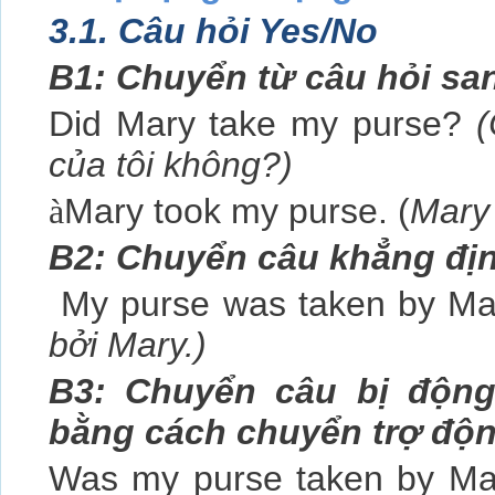
3.1. Câu hỏi Yes/No
B1: Chuyển từ câu hỏi sa
Did Mary take my purse?
(
của tôi không?)
à
Mary took my purse. (
Mary đ
B2: Chuyển câu khẳng địn
My purse was taken by Ma
bởi Mary.)
B3: Chuyển câu bị động
bằng cách chuyển trợ độn
Was my purse taken by M