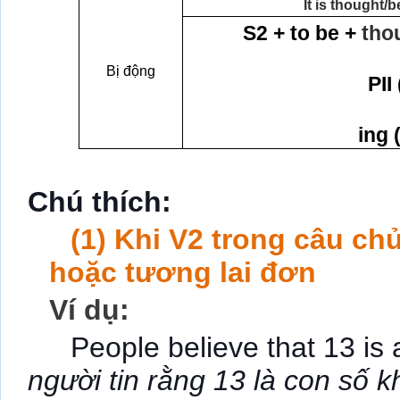
It is thought/
S2 + to be +
tho
to
Bị động
PII
be
ing 
Chú thích:
(1)
Khi V2 trong câu chủ
hoặc tương lai đơn
Ví dụ:
People believe that 13 is
người tin rằng 13 là con số