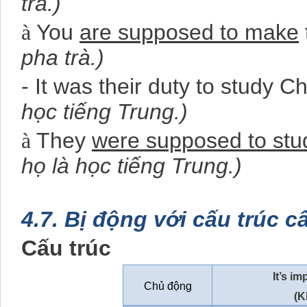
trà.)
à
You
are supposed to make
pha trà.)
- It was their duty to study C
học tiếng Trung.)
à
They
were supposed to stu
họ là học tiếng Trung.)
4.7. Bị động với cấu trúc câ
Cấu trúc
It’s im
Chủ động
(K