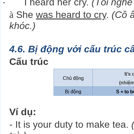
-
I heard her cry.
(Tôi nghe 
à
She
was heard to cry
.
(Cô â
khóc.)
4.6. Bị động với cấu trúc câ
Cấu trúc
It’s
Chủ động
(nhiệm
Bị động
S + to 
Ví dụ:
- It is your duty to make tea.