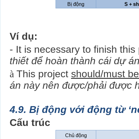
Bị động
S + sh
Ví dụ:
- It is necessary to finish thi
thiết để hoàn thành cái dự á
à
This project
should/must be
án này nên được/phải được h
4.9. Bị động với động từ ‘
Cấu trúc
Chủ động