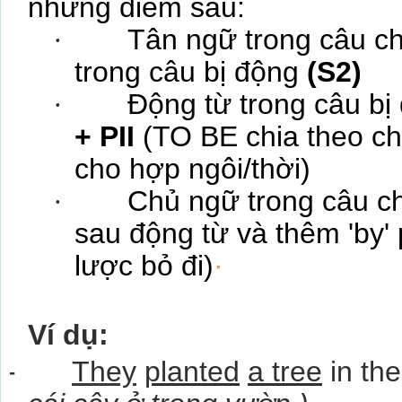
những điểm sau:
·
Tân ngữ trong câu c
trong câu bị động
(S2)
·
Động từ trong câu bị
+ PII
(TO BE chia theo ch
cho hợp ngôi/thời)
·
Chủ ngữ trong câu c
sau động từ và thêm 'by' 
lược bỏ đi)
·
Ví dụ:
-
They
planted
a tree
in th