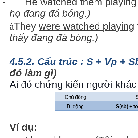
-
He watched them playing 
họ đang đá bóng.)
à
They
were watched playing
thấy đang đá bóng.)
4.5.2.
Cấu trúc : S + Vp + S
đó làm gì)
Ai đó chứng kiến người khác 
Chủ động
Bị động
S(sb) + to
Ví dụ: