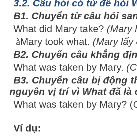
3.2. Câu hỏi có từ để hỏi
B1. Chuyển từ câu hỏi sa
What did Mary take?
(Mary lâ
à
Mary took what.
(Mary lấy c
B2. Chuyển câu khẳng địn
What was taken by Mary.
(C
B3. Chuyển câu bị động th
nguyên vị trí vì What đã l
What was taken by Mary? (
C
Ví dụ: