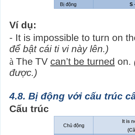
Bị động
S 
Ví dụ:
- It is impossible to turn on th
để bật cái ti vi này lên.)
à
The TV
can’t be turned
on.
được.)
4.8. Bị động với cấu trúc câ
Cấu trúc
It is 
Chủ động
(Cầ