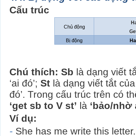
Cấu trúc
Ha
Chủ động
Get
Bị động
Ha
Chú thích: Sb
là dạng viết t
‘ai đó’;
St
là dạng viết tắt của
đó’. Trong cấu trúc trên có t
‘get sb to V st’
là
‘bảo/nhờ 
Ví dụ:
-
She has me write this letter