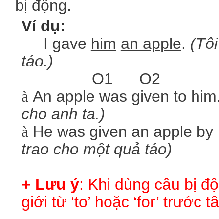
bị động.
Ví dụ:
I gave
him
an apple
.
(
Tôi
táo.)
O1 O2
à
An apple was given to him
cho anh ta.)
à
He was given an apple by
trao cho một quả táo)
+ Lưu ý
: Khi dùng câu bị đô
giới từ ‘to’ hoặc ‘for’ trước 