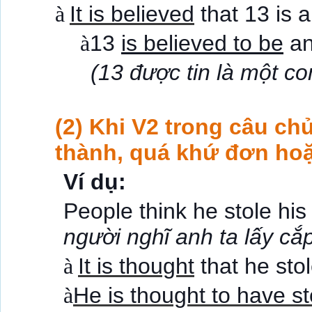
à
It is believed
that 13 is 
à
13
is believed to be
an
(13 được tin là một con
(2) Khi V2 trong câu ch
thành, quá khứ đơn ho
Ví dụ:
People think he stole hi
người nghĩ anh ta lấy cắ
à
It is thought
that he sto
à
He is thought to have st