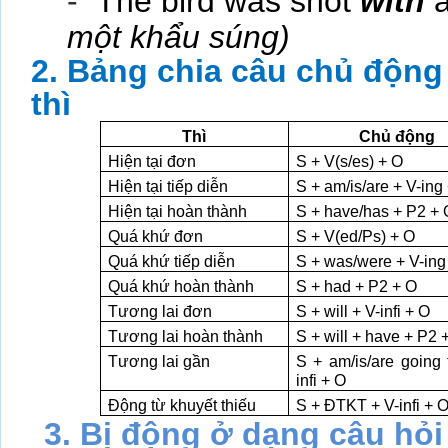
-
The bird was shot
with
một khẩu súng
)
2.
Bảng chia câu chủ động 
thì
Thì
Chủ động
Hiện tại đơn
S + V(s/es) + O
Hiện tại tiếp diễn
S + am/is/are + V-ing
Hiện tại hoàn thành
S + have/has + P2 + 
Quá khứ đơn
S + V(ed/Ps) + O
Quá khứ tiếp diễn
S + was/were + V-ing
Quá khứ hoàn thành
S + had + P2 + O
Tương lai đơn
S + will + V-infi + O
Tương lai hoàn thành
S + will + have + P2 
Tương lai gần
S + am/is/are going 
infi + O
Động từ khuyết thiếu
S + ĐTKT + V-infi + 
3. Bị động ở dạng câu hỏi