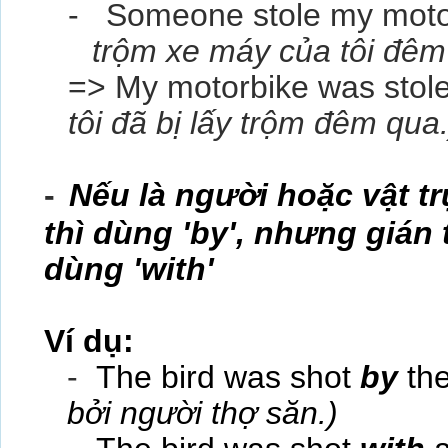
- Someone stole my motor
trộm xe máy của tôi đêm
=> My motorbike was stole
tôi đã bị lấy trộm đêm qua.
-
Nếu là người hoặc vật t
thì dùng 'by', nhưng gián 
dùng 'with'
Ví dụ:
-
The bird was shot
by
the
bởi người
thợ săn.)