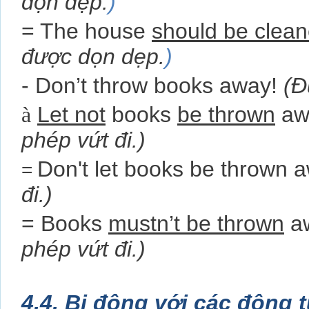
dọn dẹp.
)
= The house
should be clea
được dọn dẹp.
)
- Don’t throw books away!
(Đ
à
Let not
books
be thrown
aw
phép vứt đi.)
Don't let books be thrown 
=
đi.)
= Books
mustn’t be thrown
a
phép vứt đi.)
4.4. Bị động với các động t