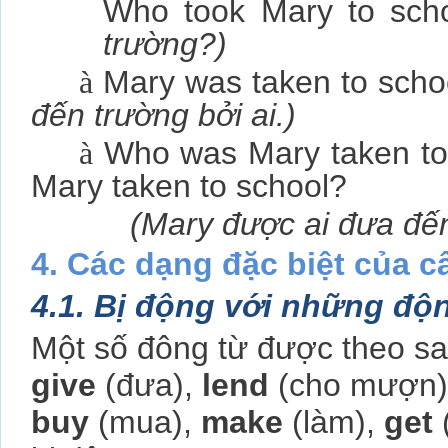
Who took Mary to sch
trường?)
à
Mary was taken to scho
đến trường bởi ai.)
à
Who was Mary taken to
Mary taken to school?
(Mary được ai đưa đế
4. Các dạng đặc biệt của c
4.1. Bị động với những độ
Một số đông từ được theo sa
give
(đưa),
lend
(cho mượn
buy
(mua),
make
(làm),
get
(