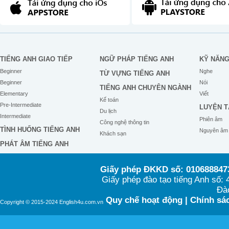
TIẾNG ANH GIAO TIẾP
NGỮ PHÁP TIẾNG ANH
KỸ NĂN
Beginner
Nghe
TỪ VỰNG TIẾNG ANH
Beginner
Nói
TIẾNG ANH CHUYÊN NGÀNH
Elementary
Viết
Kế toán
Pre-Intermediate
LUYỆN T
Du lịch
Intermediate
Phiên âm
Công nghệ thông tin
TÌNH HUỐNG TIẾNG ANH
Nguyên âm
Khách sạn
PHÁT ÂM TIẾNG ANH
Giấy phép ĐKKD số: 0106888473
Giấy phép đào tạo tiếng Anh số
Đào
Quy chế hoạt động
|
Chính sác
Copyright © 2015-2024 English4u.com.vn