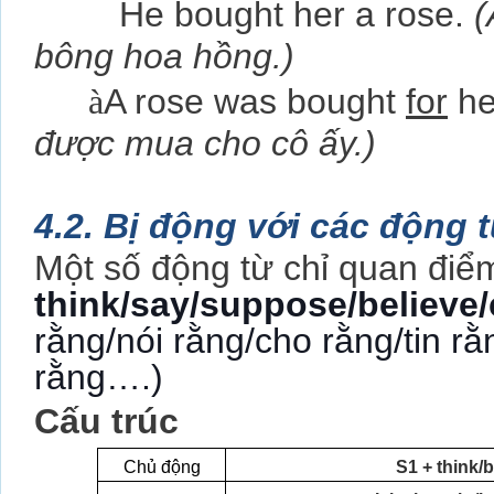
He bought her a rose.
(
bông hoa hồng.)
à
A rose was bought
for
he
được mua cho cô ấy.)
4.2. Bị động với các động 
Một số động từ chỉ quan điểm
think/say/suppose/believe
rằng/nói rằng/cho rằng/tin r
rằng….)
Cấu trúc
Chủ động
S1 + think/b