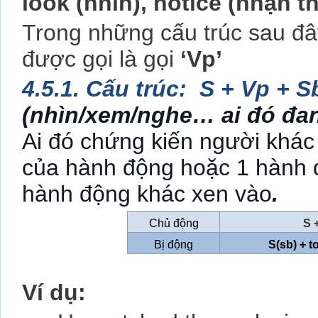
look (nhìn), notice (nhận th
Trong những cấu trúc sau đây
được gọi là gọi
‘Vp’
4.5.1. Cấu trúc:
S + Vp + S
(nhìn/xem/nghe… ai đó đan
Ai đó chứng kiến người khác 
của hành động hoặc 1 hành đ
hành động khác xen vào
.
Chủ động
S 
Bị động
S(sb) + t
Ví dụ: