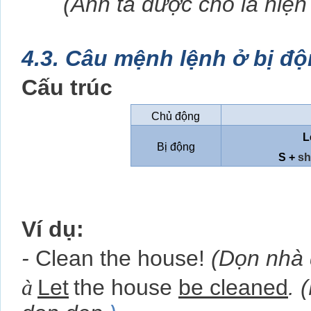
(Anh ta được cho là hiệ
4.3. Câu mệnh lệnh ở bị đ
Cấu trúc
Chủ động
L
Bị động
S +
sh
Ví dụ:
-
Clean the house!
(Dọn nhà 
à
Let
the house
be cleaned
. 