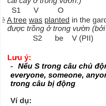
cái cây ở trong vườn.)
S1 V O
è
A tree
was
planted
in the gar
được trồng ở trong vườn (bởi 
S2 be V (PII)
Lưu ý:
-
Nếu S trong câu chủ độn
everyone, someone, anyon
trong câu bị động
Ví dụ: