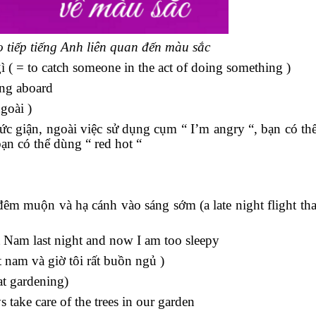
 tiếp tiếng Anh liên quan đến màu sắc
gì ( = to catch someone in the act of doing something )
ing aboard
goài )
tức giận, ngoài việc sử dụng cụm “ I’m angry “, bạn có th
 bạn có thể dùng “ red hot “
đêm muộn và hạ cánh vào sáng sớm (a late night flight that
t Nam last night and now I am too sleepy
 nam và giờ tôi rất buồn ngủ )
 at gardening)
take care of the trees in our garden