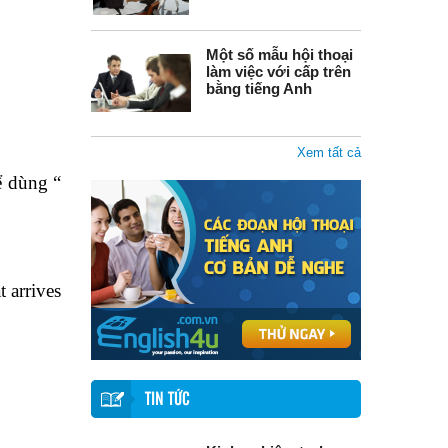
Một số mẫu hội thoại
làm việc với cấp trên
bằng tiếng Anh
Xem tất cả
ể dùng “
 arrives
TIN TỨC