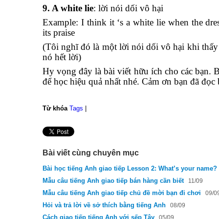
9. A white lie
: lời nói dối vô hại
Example: I think it ‘s a white lie when the dre
its praise
(Tôi nghĩ đó là một lời nói dối vô hại khi t
nó hết lời)
Hy vọng đây là bài viết hữu ích cho các bạn.
để học hiệu quả nhất nhé. Cảm ơn bạn đã đọc 
Từ khóa
Tags
|
Bài viết cùng chuyên mục
Bài học tiếng Anh giao tiếp Lesson 2: What’s your name?
Mẫu câu tiếng Anh giao tiếp bán hàng cần biết
11/09
Mẫu câu tiếng Anh giao tiếp chủ đề mời bạn đi chơi
09/0
Hỏi và trả lời về sở thích bằng tiếng Anh
08/09
Cách giao tiếp tiếng Anh với sếp Tây
05/09