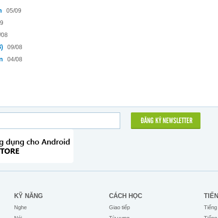
h
05/09
09
/08
)
09/08
ồn
04/08
ĐĂNG KÝ NEWSLETTER
KỸ NĂNG
CÁCH HỌC
TIẾ
Nghe
Giao tiếp
Tiếng