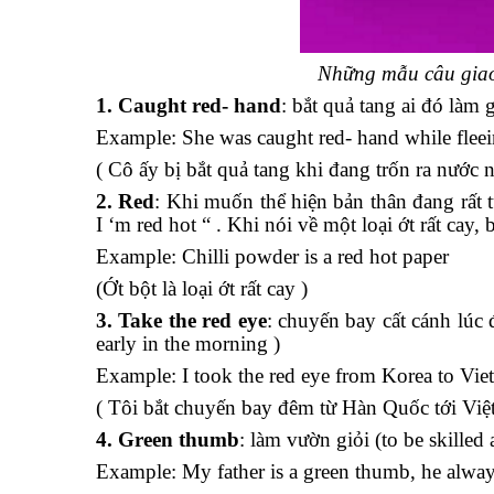
Những mẫu câu giao
1. Caught red- hand
: bắt quả tang ai đó làm 
Example: She was caught red- hand while flee
( Cô ấy bị bắt quả tang khi đang trốn ra nước n
2. Red
: Khi muốn thể hiện bản thân đang rất 
I ‘m red hot “ . Khi nói về một loại ớt rất cay,
Example: Chilli powder is a red hot paper
(Ớt bột là loại ớt rất cay )
3. Take the red eye
: chuyến bay cất cánh lúc 
early in the morning )
Example: I took the red eye from Korea to Vie
( Tôi bắt chuyến bay đêm từ Hàn Quốc tới Việt
4. Green thumb
: làm vườn giỏi (to be skilled
Example: My father is a green thumb, he always 