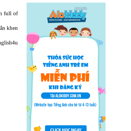
 full of
vẫn khen
nglish4u