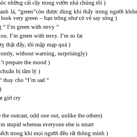
sóc những cái cây trong vườn nhà chúng tôi )
xanh lá, “green”còn được dùng khi thấy trong người khô
look very green – bạn trông như có vẻ say sóng )
g “ I’m green with envy “
you. I’m green with envy. I’m so fat
tỵ thật đấy, tôi mập mạp quá )
domly, without warning, surprisingly)
’t prepare the mood )
chuẩn bị tâm lý )
“ thay cho “I’m sad “
)
 girl cry
e the outcast, odd one out, unlike the others)
m stupid whereas everyone else is smart
hếch trong khi mọi người đều rất thông minh )