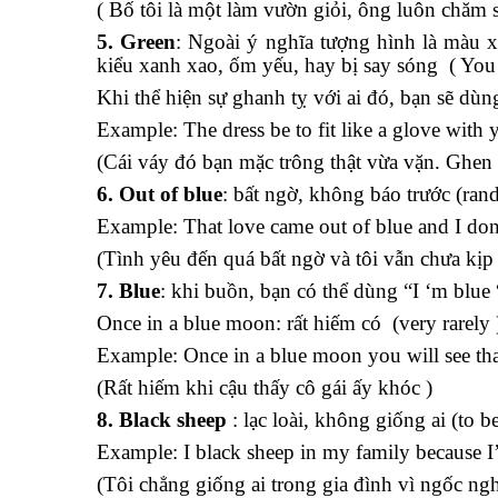
( Bố tôi là một làm vườn giỏi, ông luôn chăm 
5. Green
: Ngoài ý nghĩa tượng hình là màu 
kiểu xanh xao, ốm yếu, hay bị say sóng ( You 
Khi thể hiện sự ghanh tỵ với ai đó, bạn sẽ dùn
Example: The dress be to fit like a glove with 
(Cái váy đó bạn mặc trông thật vừa vặn. Ghen 
6. Out of blue
: bất ngờ, không báo trước (ran
Example: That love came out of blue and I don
(Tình yêu đến quá bất ngờ và tôi vẫn chưa kịp 
7. Blue
: khi buồn, bạn có thể dùng “I ‘m blue 
Once in a blue moon: rất hiếm có (very rarely 
Example: Once in a blue moon you will see that
(Rất hiếm khi cậu thấy cô gái ấy khóc )
8. Black sheep
: lạc loài, không giống ai (to b
Example: I black sheep in my family because I’
(Tôi chẳng giống ai trong gia đình vì ngốc ng