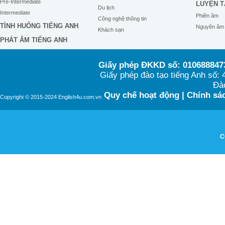
Pre-Intermediate
LUYỆN T
Du lịch
Intermediate
Phiên âm
Công nghệ thông tin
TÌNH HUỐNG TIẾNG ANH
Nguyên âm
Khách sạn
PHÁT ÂM TIẾNG ANH
Giấy phép ĐKKD số: 0106888473
Giấy phép đào tạo tiếng Anh số
Đào
Quy chế hoạt động
|
Chính sác
Copyright © 2015-2024 English4u.com.vn
C