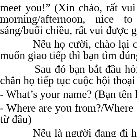
meet you!” (Xin chào, rất vu
morning/afternoon, nice 
sáng/buổi chiều, rất vui được g
Nếu họ cười, chào lại chún
muốn giao tiếp thì bạn tìm đúng
Sau đó bạn bắt đầu hỏi m
chắn họ tiếp tục cuộc hội thoại
- What’s your name? (Bạn tên l
- Where are you from?/Where
từ đâu)
Nếu là người đang đi họ dừ