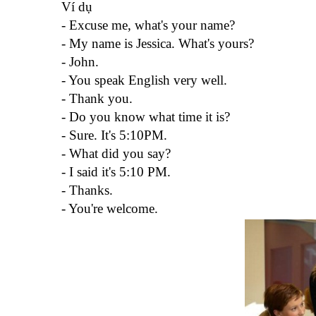
Ví dụ
- Excuse me, what's your name?
- My name is Jessica. What's yours?
- John.
- You speak English very well.
- Thank you.
- Do you know what time it is?
- Sure. It's 5:10PM.
- What did you say?
- I said it's 5:10 PM.
- Thanks.
- You're welcome.