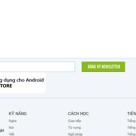
ĐĂNG KÝ NEWSLETTER
KỸ NĂNG
CÁCH HỌC
TIẾ
Nghe
Giao tiếp
Tiếng
Nói
Từ vựng
Tiếng
NH
Viết
Ngữ pháp
Tiếng