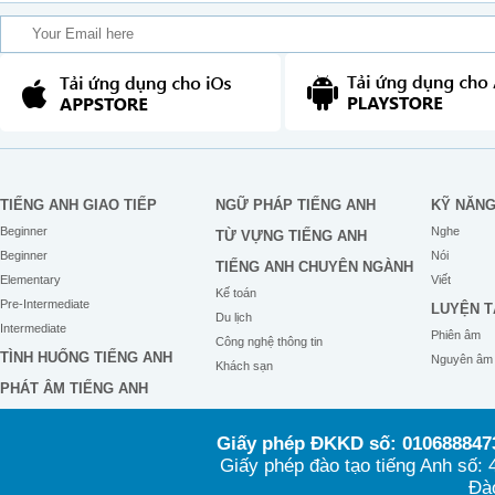
TIẾNG ANH GIAO TIẾP
NGỮ PHÁP TIẾNG ANH
KỸ NĂN
Beginner
Nghe
TỪ VỰNG TIẾNG ANH
Beginner
Nói
TIẾNG ANH CHUYÊN NGÀNH
Elementary
Viết
Kế toán
Pre-Intermediate
LUYỆN T
Du lịch
Intermediate
Phiên âm
Công nghệ thông tin
TÌNH HUỐNG TIẾNG ANH
Nguyên âm
Khách sạn
PHÁT ÂM TIẾNG ANH
Giấy phép ĐKKD số: 0106888473
Giấy phép đào tạo tiếng Anh số
Đào