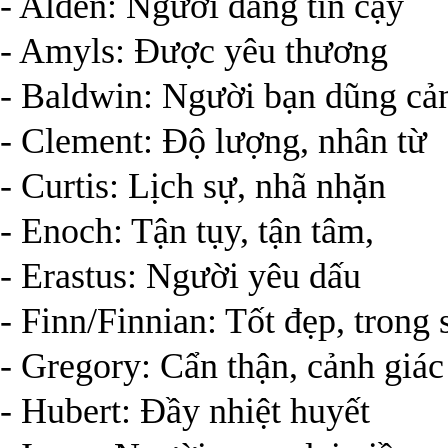
- Alden: Người đáng tin cậy
- Amyls: Được yêu thương
- Baldwin: Người bạn dũng c
- Clement: Độ lượng, nhân từ
- Curtis: Lịch sự, nhã nhặn
- Enoch: Tận tụy, tận tâm,
- Erastus: Người yêu dấu
- Finn/Finnian: Tốt đẹp, trong 
- Gregory: Cẩn thận, cảnh giác
- Hubert: Đầy nhiệt huyết