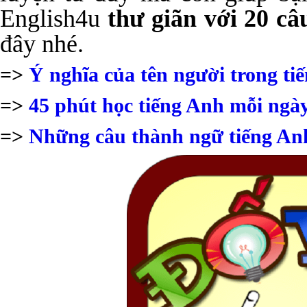
English4u
thư giãn với 20 câ
đây nhé.
=>
Ý nghĩa của tên người trong ti
=>
45 phút học tiếng Anh mỗi ngà
=>
Những câu thành ngữ tiếng Anh