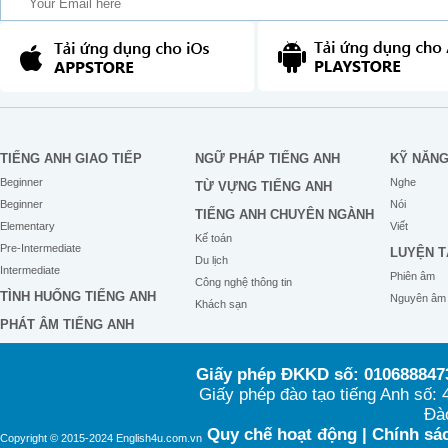
TIẾNG ANH GIAO TIẾP
NGỮ PHÁP TIẾNG ANH
KỸ NĂN
Beginner
Nghe
TỪ VỰNG TIẾNG ANH
Beginner
Nói
TIẾNG ANH CHUYÊN NGÀNH
Elementary
Viết
Kế toán
Pre-Intermediate
LUYỆN T
Du lịch
Intermediate
Phiên âm
Công nghệ thông tin
TÌNH HUỐNG TIẾNG ANH
Nguyên âm
Khách sạn
PHÁT ÂM TIẾNG ANH
Giấy phép ĐKKD số: 0106888473
Giấy phép đào tạo tiếng Anh số
Đào
Quy chế hoạt động
|
Chính sác
Copyright © 2015-2024 English4u.com.vn