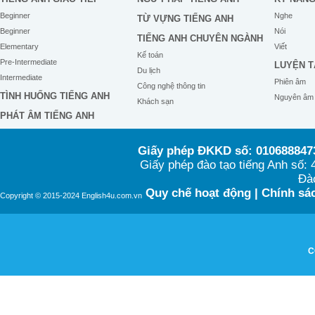
Beginner
Nghe
TỪ VỰNG TIẾNG ANH
Beginner
Nói
TIẾNG ANH CHUYÊN NGÀNH
Elementary
Viết
Kế toán
Pre-Intermediate
LUYỆN T
Du lịch
Intermediate
Phiên âm
Công nghệ thông tin
TÌNH HUỐNG TIẾNG ANH
Nguyên âm
Khách sạn
PHÁT ÂM TIẾNG ANH
Giấy phép ĐKKD số: 0106888473
Giấy phép đào tạo tiếng Anh số
Đào
Quy chế hoạt động
|
Chính sác
Copyright © 2015-2024 English4u.com.vn
C