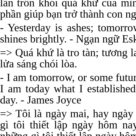
lẩn trốn khỏi quá khứ của mì
phần giúp bạn trở thành con ng
- Yesterday is ashes; tomorr
shines brightly. - Ngạn ngữ E
=> Quá khứ là tro tàn; tương l
lửa sáng chói lòa.
- I am tomorrow, or some futur
I am today what I establishe
day. - James Joyce
=> Tôi là ngày mai, hay ngày
gì tôi thiết lập ngày hôm n