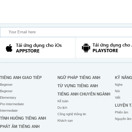
TIẾNG ANH GIAO TIẾP
NGỮ PHÁP TIẾNG ANH
KỸ NĂN
Beginner
Nghe
TỪ VỰNG TIẾNG ANH
Beginner
Nói
TIẾNG ANH CHUYÊN NGÀNH
Elementary
Viết
Kế toán
Pre-Intermediate
LUYỆN T
Du lịch
Intermediate
Phiên âm
Công nghệ thông tin
TÌNH HUỐNG TIẾNG ANH
Nguyên âm
Khách sạn
PHÁT ÂM TIẾNG ANH