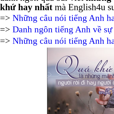
khứ hay nhất
mà English4u sưu
=>
Những câu nói tiếng Anh h
=>
Danh ngôn tiếng Anh về sự 
=>
Những câu nói tiếng Anh h