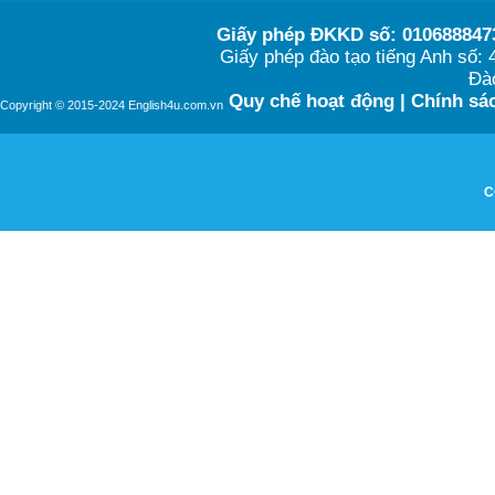
Giấy phép ĐKKD số: 0106888473
Giấy phép đào tạo tiếng Anh số
Đào
Quy chế hoạt động
|
Chính sác
Copyright © 2015-2024 English4u.com.vn
C