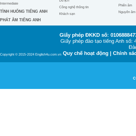
Du lịch
Intermediate
Phiên âm
Công nghệ thông tin
TÌNH HUỐNG TIẾNG ANH
Nguyên âm
Khách sạn
PHÁT ÂM TIẾNG ANH
Giấy phép ĐKKD số: 0106888473
Giấy phép đào tạo tiếng Anh số
Đào
Quy chế hoạt động
|
Chính sác
Copyright © 2015-2024 English4u.com.vn
C