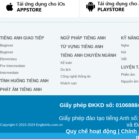
TIẾNG ANH GIAO TIẾP
NGỮ PHÁP TIẾNG ANH
KỸ NĂN
Beginner
Nghe
TỪ VỰNG TIẾNG ANH
Beginner
Nói
TIẾNG ANH CHUYÊN NGÀNH
Elementary
Viết
Kế toán
Pre-Intermediate
LUYỆN T
Du lịch
Intermediate
Phiên âm
Công nghệ thông tin
TÌNH HUỐNG TIẾNG ANH
Nguyên âm
Khách sạn
PHÁT ÂM TIẾNG ANH
Giấy phép ĐKKD số: 01068884
Giấy phép đào tạo tiếng Anh s
và Đ
Copyright © 2015-2024 English4u.com.vn
Quy chế hoạt động
|
Chính 
t