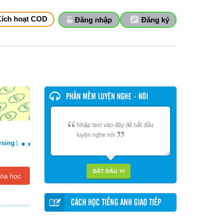
Kích hoạt COD
Đăng nhập
Đăng ký
PHẦN MỀM LUYỆN NGHE - NÓI
..
rsing
BẮT ĐẦU
óa học
CÁCH HỌC TIẾNG ANH GIAO TIẾP