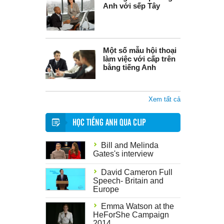
Anh với sếp Tây
Một số mẫu hội thoại
làm việc với cấp trên
bằng tiếng Anh
Xem tất cả
HỌC TIẾNG ANH QUA CLIP
Bill and Melinda
Gates's interview
David Cameron Full
Speech- Britain and
Europe
Emma Watson at the
HeForShe Campaign
2014