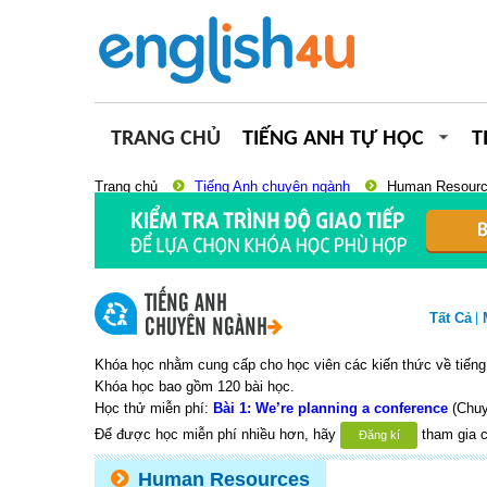
TRANG CHỦ
TIẾNG ANH TỰ HỌC
T
Trang chủ
Tiếng Anh chuyên ngành
Human Resour
TIẾNG ANH
Tất Cả
CHUYÊN NGÀNH
Khóa học nhằm cung cấp cho học viên các kiến thức về tiếng
Khóa học bao gồm 120 bài học.
Học thử miễn phí:
Bài 1: We’re planning a conference
(Chuy
Để được học miễn phí nhiều hơn, hãy
tham gia c
Đăng kí
Human Resources