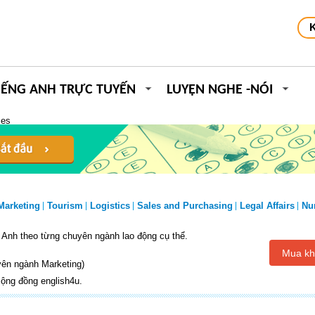
IẾNG ANH TRỰC TUYẾN
LUYỆN NGHE -NÓI
ces
Marketing
Tourism
Logistics
Sales and Purchasing
Legal Affairs
Nu
 Anh theo từng chuyên ngành lao động cụ thể.
Mua kh
ên ngành Marketing)
ộng đồng english4u.