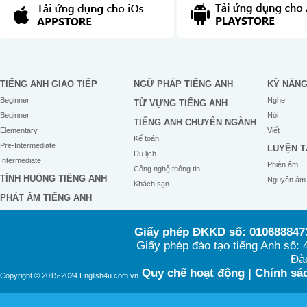
TIẾNG ANH GIAO TIẾP
NGỮ PHÁP TIẾNG ANH
KỸ NĂN
Beginner
Nghe
TỪ VỰNG TIẾNG ANH
Beginner
Nói
TIẾNG ANH CHUYÊN NGÀNH
Elementary
Viết
Kế toán
Pre-Intermediate
LUYỆN T
Du lịch
Intermediate
Phiên âm
Công nghệ thông tin
TÌNH HUỐNG TIẾNG ANH
Nguyên âm
Khách sạn
PHÁT ÂM TIẾNG ANH
Giấy phép ĐKKD số: 0106888473
Giấy phép đào tạo tiếng Anh số
Đào
Quy chế hoạt động
|
Chính sác
Copyright © 2015-2024 English4u.com.vn