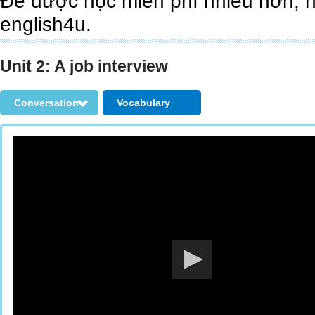
Để được học miễn phí nhiều hơn, 
english4u.
Unit 2: A job interview
Conversation
Vocabulary