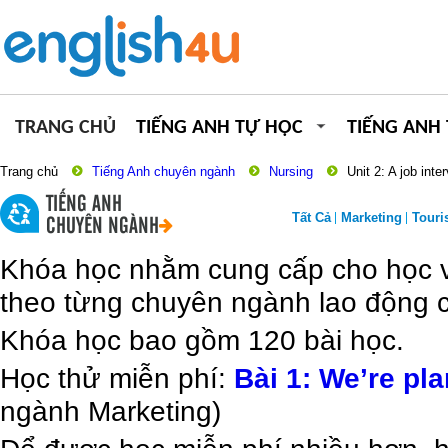
TRANG CHỦ
TIẾNG ANH TỰ HỌC
TIẾNG ANH
Trang chủ
Tiếng Anh chuyên ngành
Nursing
Unit 2: A job inte
TIẾNG ANH
Tất Cả
Marketing
Tour
CHUYÊN NGÀNH
Khóa học nhằm cung cấp cho học vi
theo từng chuyên ngành lao động c
Khóa học bao gồm 120 bài học.
Học thử miễn phí:
Bài 1: We’re pl
ngành Marketing)