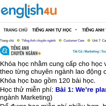
TRANG CHỦ
TIẾNG ANH TỰ HỌC
TIẾNG ANH
Trang chủ
Tiếng Anh chuyên ngành
Customer Care
Unit 7: Ca
TIẾNG ANH
Tất Cả
Marketing
To
CHUYÊN NGÀNH
Khóa học nhằm cung cấp cho học vi
theo từng chuyên ngành lao động c
Khóa học bao gồm 120 bài học.
Học thử miễn phí:
Bài 1: We’re pl
ngành Marketing)