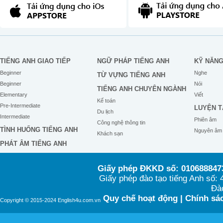
TIẾNG ANH GIAO TIẾP
NGỮ PHÁP TIẾNG ANH
KỸ NĂN
Beginner
Nghe
TỪ VỰNG TIẾNG ANH
Beginner
Nói
TIẾNG ANH CHUYÊN NGÀNH
Elementary
Viết
Kế toán
Pre-Intermediate
LUYỆN T
Du lịch
Intermediate
Phiên âm
Công nghệ thông tin
TÌNH HUỐNG TIẾNG ANH
Nguyên âm
Khách sạn
PHÁT ÂM TIẾNG ANH
Giấy phép ĐKKD số: 0106888473
Giấy phép đào tạo tiếng Anh số
Đào
Quy chế hoạt động
|
Chính sác
Copyright © 2015-2024 English4u.com.vn