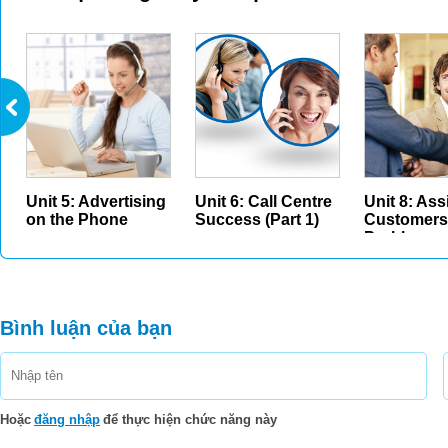
Unit 5: Advertising
Unit 6: Call Centre
Unit 8: Ass
on the Phone
Success (Part 1)
Customers
Probl...
Bình luận của bạn
Hoặc
đăng nhập
để thực hiện chức năng này