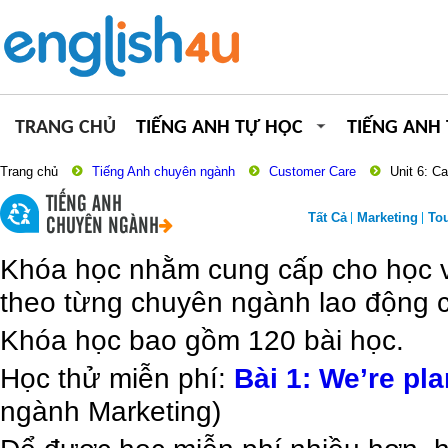
TRANG CHỦ
TIẾNG ANH TỰ HỌC
TIẾNG ANH
Trang chủ
Tiếng Anh chuyên ngành
Customer Care
Unit 6: Ca
TIẾNG ANH
Tất Cả
Marketing
To
CHUYÊN NGÀNH
Khóa học nhằm cung cấp cho học vi
theo từng chuyên ngành lao động c
Khóa học bao gồm 120 bài học.
Học thử miễn phí:
Bài 1: We’re pl
ngành Marketing)