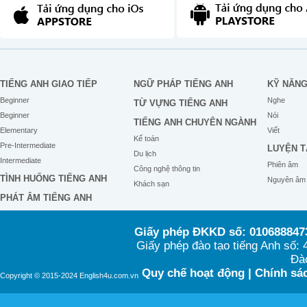
TIẾNG ANH GIAO TIẾP
NGỮ PHÁP TIẾNG ANH
KỸ NĂN
Beginner
Nghe
TỪ VỰNG TIẾNG ANH
Beginner
Nói
TIẾNG ANH CHUYÊN NGÀNH
Elementary
Viết
Kế toán
Pre-Intermediate
LUYỆN T
Du lịch
Intermediate
Phiên âm
Công nghệ thông tin
TÌNH HUỐNG TIẾNG ANH
Nguyên âm
Khách sạn
PHÁT ÂM TIẾNG ANH
Giấy phép ĐKKD số: 0106888473
Giấy phép đào tạo tiếng Anh số
Đào
Quy chế hoạt động
|
Chính sác
Copyright © 2015-2024 English4u.com.vn