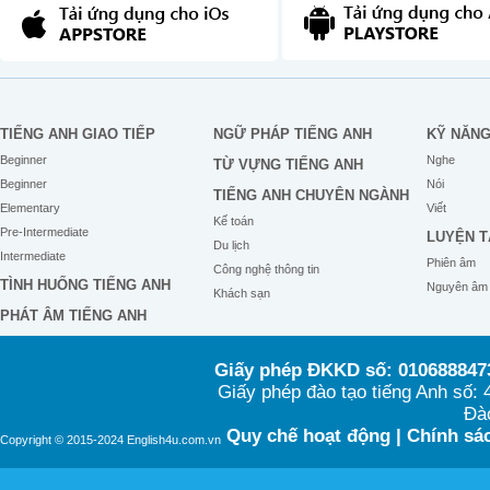
TIẾNG ANH GIAO TIẾP
NGỮ PHÁP TIẾNG ANH
KỸ NĂN
Beginner
Nghe
TỪ VỰNG TIẾNG ANH
Beginner
Nói
TIẾNG ANH CHUYÊN NGÀNH
Elementary
Viết
Kế toán
Pre-Intermediate
LUYỆN T
Du lịch
Intermediate
Phiên âm
Công nghệ thông tin
TÌNH HUỐNG TIẾNG ANH
Nguyên âm
Khách sạn
PHÁT ÂM TIẾNG ANH
Giấy phép ĐKKD số: 0106888473
Giấy phép đào tạo tiếng Anh số
Đào
Quy chế hoạt động
|
Chính sác
Copyright © 2015-2024 English4u.com.vn