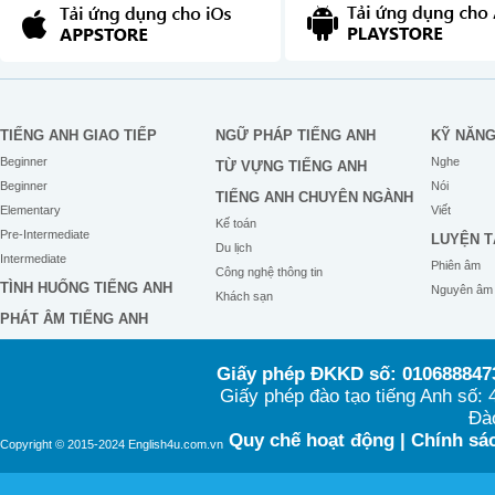
TIẾNG ANH GIAO TIẾP
NGỮ PHÁP TIẾNG ANH
KỸ NĂN
Beginner
Nghe
TỪ VỰNG TIẾNG ANH
Beginner
Nói
TIẾNG ANH CHUYÊN NGÀNH
Elementary
Viết
Kế toán
Pre-Intermediate
LUYỆN T
Du lịch
Intermediate
Phiên âm
Công nghệ thông tin
TÌNH HUỐNG TIẾNG ANH
Nguyên âm
Khách sạn
PHÁT ÂM TIẾNG ANH
Giấy phép ĐKKD số: 0106888473
Giấy phép đào tạo tiếng Anh số
Đào
Quy chế hoạt động
|
Chính sác
Copyright © 2015-2024 English4u.com.vn