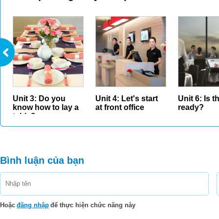
Unit 3: Do you
Unit 4: Let's start
Unit 6: Is 
know how to lay a
at front office
ready?
table?
Bình luận của bạn
Hoặc
đăng nhập
để thực hiện chức năng này