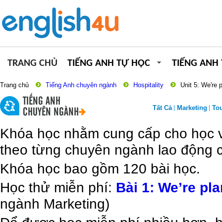
TRANG CHỦ
TIẾNG ANH TỰ HỌC
TIẾNG ANH
Trang chủ
Tiếng Anh chuyên ngành
Hospitality
Unit 5: We're 
TIẾNG ANH
Tất Cả
Marketing
To
CHUYÊN NGÀNH
Khóa học nhằm cung cấp cho học vi
theo từng chuyên ngành lao động c
Khóa học bao gồm 120 bài học.
Học thử miễn phí:
Bài 1: We’re pl
ngành Marketing)