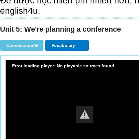
Để được học miễn phí nhiều hơn, 
english4u.
Unit 5: We're planning a conference
Conversation
Vocabulary
Error loading player: No playable sources found