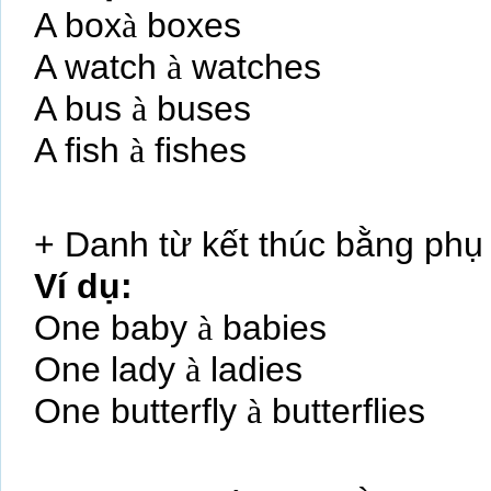
A box
à
boxes
A watch
à
watches
A bus
à
buses
A fish
à
fishes
+ Danh từ kết thúc bằng phụ
Ví dụ:
One baby
à
babies
One lady
à
ladies
One butterfly
à
butterflies