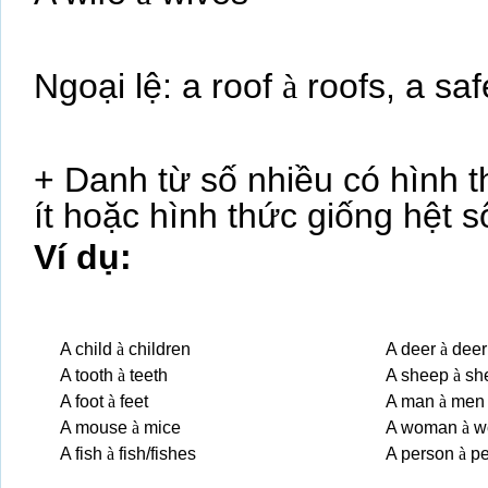
Ngoại lệ: a roof
à
roofs, a sa
+ Danh từ số nhiều có hình t
ít hoặc hình thức giống hệt số
Ví dụ:
A child
à
children
A deer
à
deer
A tooth
à
teeth
A sheep
à
sh
A foot
à
feet
A man
à
men
A mouse
à
mice
A woman
à
w
A fish
à
fish/fishes
A person
à
pe