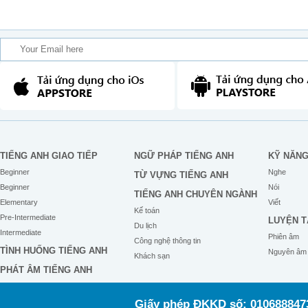
TIẾNG ANH GIAO TIẾP
NGỮ PHÁP TIẾNG ANH
KỸ NĂN
Beginner
Nghe
TỪ VỰNG TIẾNG ANH
Beginner
Nói
TIẾNG ANH CHUYÊN NGÀNH
Elementary
Viết
Kế toán
Pre-Intermediate
LUYỆN T
Du lịch
Intermediate
Phiên âm
Công nghệ thông tin
TÌNH HUỐNG TIẾNG ANH
Nguyên âm
Khách sạn
PHÁT ÂM TIẾNG ANH
Giấy phép ĐKKD số: 0106888473