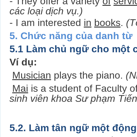
- They offer a variety
of
servi
các loại dịch vụ.)
- I am interested
in
books
.
(T
5. Chức năng của danh từ
5.1 Làm chủ ngữ cho một 
Ví dụ:
Musician
plays the piano.
(N
Mai
is a student of Faculty 
sinh viên khoa Sư phạm Tiế
5.2. Làm tân ngữ một động