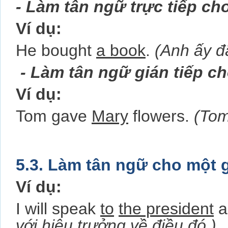
- Làm tân ngữ trực tiếp ch
Ví dụ:
He bought
a book
.
(Anh ấy đ
- Làm tân ngữ gián tiếp c
Ví dụ:
Tom gave
Mary
flowers.
(Tom
5.3. Làm tân ngữ cho một g
Ví dụ:
I will speak
to
the president
a
với hiệu trưởng về điều đó.)