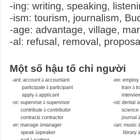
-ing: writing, speaking, listen
-ism: tourism, journalism, B
-age: advantage, village, ma
-al: refusal, removal, propos
Một số hậu tố chỉ người
-ant: account
à
accountant
-ee: emplo
participate
à
participant
train
à
tr
apply
à
applicant
intervie
-or: supervise
à
supervisor
-ist: dental
à
contribute
à
contributor
scienc
contract
à
contractor
journal
-er: manage
à
manager
-ian: music
speak
à
speaker
library
part
à
partner