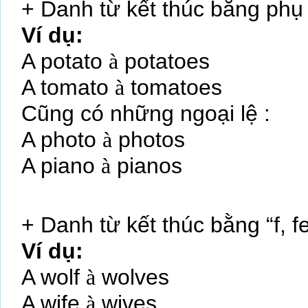
+ Danh từ kết thúc bằng phụ
Ví dụ:
A potato
à
potatoes
A tomato
à
tomatoes
Cũng có những ngoại lệ :
A photo
à
photos
A piano
à
pianos
+ Danh từ kết thúc bằng “f, f
Ví dụ:
A wolf
à
wolves
A wife
à
wives