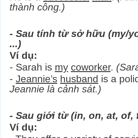
thành công.)
- Sau tính từ sở hữu (my/you
...)
Ví dụ:
- Sarah is
my
coworker
.
(Sar
-
Jeannie’s
husband
is a pol
Jeannie là cảnh sát.)
- Sau giới từ (in, on, at, of, fo
Ví dụ: