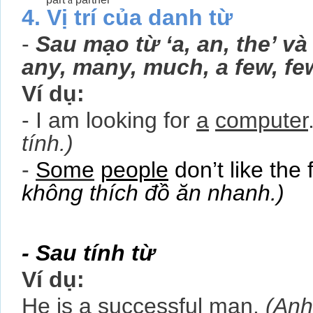
4. Vị trí của danh từ
-
Sau mạo từ ‘a, an, the’ v
any, many, much, a few, f
Ví dụ:
- I am looking for
a
computer
tính.)
-
Some
people
don’t like the 
không thích đồ ăn nhanh.)
- Sau tính từ
Ví dụ:
He is a
successful
man
.
(Anh