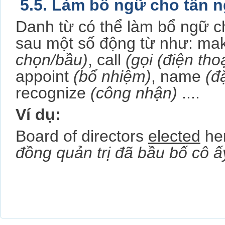
5.5. Làm bổ ngữ cho tân 
Danh từ có thể làm bổ ngữ c
sau một số động từ như: m
chọn/bầu)
, call
(gọi (điện thoạ
appoint
(bổ nhiệm)
, name
(đ
recognize
(công nhận)
....
Ví dụ:
Board of directors
elected
her
đồng quản trị đã bầu bố cô ấy