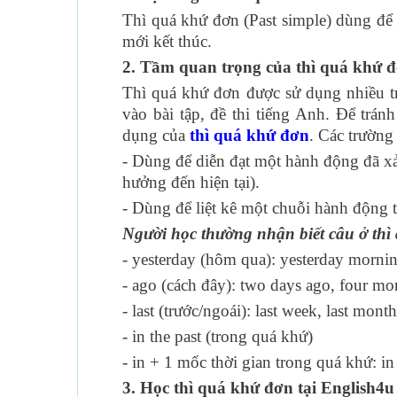
Thì quá khứ đơn (Past simple) dùng để 
mới kết thúc.
2. Tầm quan trọng của thì quá khứ 
Thì quá khứ đơn được sử dụng nhiều tr
vào bài tập, đề thi tiếng Anh. Để trán
dụng của
thì quá khứ đơn
. Các trường
- Dùng để diễn đạt một hành động đã x
hưởng đến hiện tại).
- Dùng để liệt kê một chuỗi hành động 
Người học thường nhận biết câu ở thì
- yesterday (hôm qua): yesterday morni
- ago (cách đây): two days ago, four m
- last (trước/ngoái): last week, last mont
- in the past (trong quá khứ)
- in + 1 mốc thời gian trong quá khứ: 
3. Học thì quá khứ đơn tại English4u