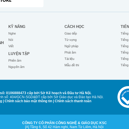
KỸ NĂNG
CÁCH HỌC
TIẾ
Nghe
Giao tiếp
Tiếng
Nói
Từ vựng
Tiếng
NH
Viết
Ngữ pháp
Tiếng
Phát âm
Tiếng
LUYỆN TẬP
Tài liệu
Tiếng
Phiên âm
Mẫu đề thi
Tiếng
Nguyên âm
số: 0106888473 cấp bởi Sở Kế hoạch và Đầu tư Hà Nội.
Anh số: 404/GCN-SGD&ĐT cấp bởi Sở Giáo dục và Đào tạo Hà Nội.
ng
|
Chính sách bảo mật thông tin
|
Chính sách thanh toán
CÔNG TY CỔ PHẦN CÔNG NGHỆ & GIÁO DỤC KSC
[A] Tầng 6, Số 42 Hàm nghi, Nam Từ Liêm, Hà Nội