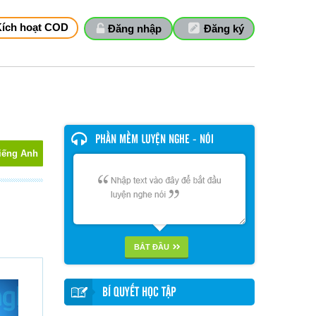
Kích hoạt COD
Đăng nhập
Đăng ký
PHẦN MỀM LUYỆN NGHE - NÓI
iếng Anh
BẮT ĐẦU
BÍ QUYẾT HỌC TẬP