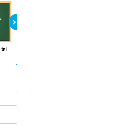
 tại
Bài 4: Thì quá khứ
tiếp diễn