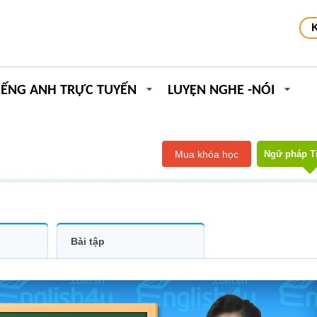
IẾNG ANH TRỰC TUYẾN
LUYỆN NGHE -NÓI
Mua khóa học
Ngữ pháp T
Bài tập