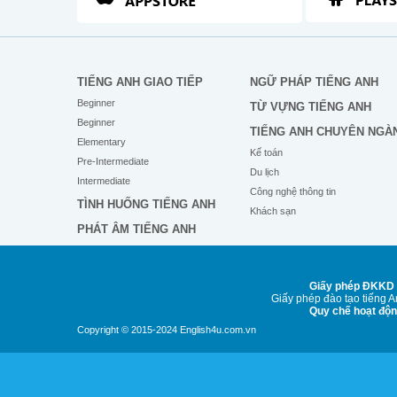
TIẾNG ANH GIAO TIẾP
NGỮ PHÁP TIẾNG ANH
Beginner
TỪ VỰNG TIẾNG ANH
Beginner
TIẾNG ANH CHUYÊN NGÀ
Elementary
Kế toán
Pre-Intermediate
Du lịch
Intermediate
Công nghệ thông tin
TÌNH HUỐNG TIẾNG ANH
Khách sạn
PHÁT ÂM TIẾNG ANH
Giấy phép ĐKKD 
Giấy phép đào tạo tiếng 
Quy chế hoạt độ
Copyright © 2015-2024 English4u.com.vn