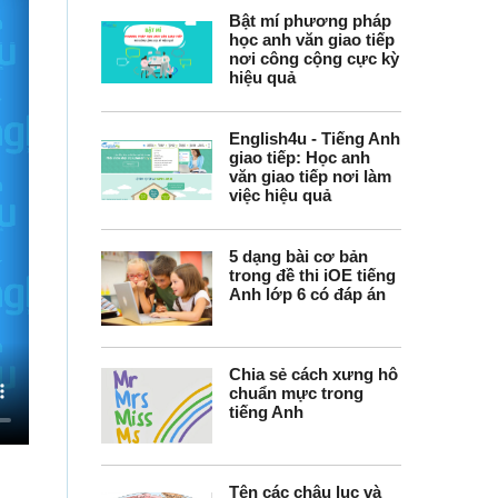
Bật mí phương pháp
học anh văn giao tiếp
nơi công cộng cực kỳ
hiệu quả
English4u - Tiếng Anh
giao tiếp: Học anh
văn giao tiếp nơi làm
việc hiệu quả
5 dạng bài cơ bản
trong đề thi iOE tiếng
Anh lớp 6 có đáp án
Chia sẻ cách xưng hô
chuẩn mực trong
tiếng Anh
Tên các châu lục và