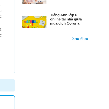
.
a
Tiếng Anh lớp 6
c
online tại nhà giữa
mùa dịch Corona
n
c
Xem tất cả