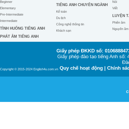
Beginner
Nói
TIẾNG ANH CHUYÊN NGÀNH
Elementary
Viết
Kế toán
Pre-Intermediate
LUYỆN T
Du lịch
Intermediate
Phiên âm
Công nghệ thông tin
TÌNH HUỐNG TIẾNG ANH
Nguyên âm
Khách sạn
PHÁT ÂM TIẾNG ANH
Giấy phép ĐKKD số: 0106888473
Giấy phép đào tạo tiếng Anh số
Đào
Quy chế hoạt động
|
Chính sác
Copyright © 2015-2024 English4u.com.vn
C