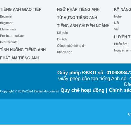
TIẾNG ANH GIAO TIẾP
NGỮ PHÁP TIẾNG ANH
KỸ NĂN
Beginner
Nghe
TỪ VỰNG TIẾNG ANH
Beginner
Nói
TIẾNG ANH CHUYÊN NGÀNH
Elementary
Viết
Kế toán
Pre-Intermediate
LUYỆN T
Du lịch
Intermediate
Phiên âm
Công nghệ thông tin
TÌNH HUỐNG TIẾNG ANH
Nguyên âm
Khách sạn
PHÁT ÂM TIẾNG ANH
Giấy phép ĐKKD số: 0106888473
Giấy phép đào tạo tiếng Anh số
Đào
Quy chế hoạt động
|
Chính sác
Copyright © 2015-2024 English4u.com.vn
C