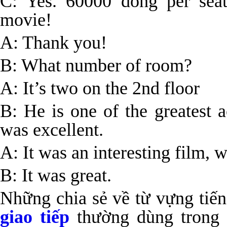
C: Yes. 60000 dong per sea
movie!
A: Thank you!
B: What number of room?
A: It’s two on the 2
nd
floor
B: He is one of the greatest 
was excellent.
A: It was an interesting film, w
B: It was great.
Những chia sẻ về
từ vựng
tiế
giao tiếp
thường dùng trong 