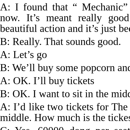
A: I found that “ Mechanic” 
now. It’s meant really good 
beautiful action and it’s just b
B: Really. That sounds good.
A: Let’s go
B: We’ll buy some popcorn an
A: OK. I’ll buy tickets
B: OK. I want to sit in the mid
A: I’d like two tickets for The
middle. How much is the ticke