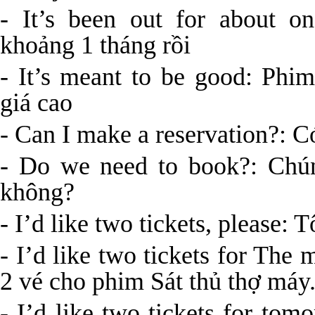
- It’s been out for about 
khoảng 1 tháng rồi
- It’s meant to be good: Ph
giá cao
- Can I make a reservation?: 
- Do we need to book?: Chún
không?
- I’d like two tickets, please:
- I’d like two tickets for Th
2 vé cho phim Sát thủ thợ máy
- I’d like two tickets for to