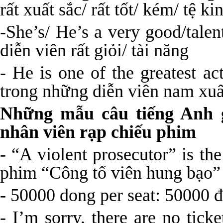
rất xuất sắc/ rất tốt/ kém/ tệ k
-She’s/ He’s a very good/tale
diễn viên rất giỏi/ tài năng
- He is one of the greatest a
trong những diễn viên nam xuấ
Những mẫu câu tiếng Anh g
nhân viên rạp chiếu phim
- “A violent prosecutor” is th
phim “Công tố viên hung bạo” 
- 50000 dong per seat: 50000 
- I’m sorry, there are no ticke