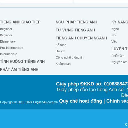
TIẾNG ANH GIAO TIẾP
NGỮ PHÁP TIẾNG ANH
KỸ NĂN
Beginner
Nghe
TỪ VỰNG TIẾNG ANH
Beginner
Nói
TIẾNG ANH CHUYÊN NGÀNH
Elementary
Viết
Kế toán
Pre-Intermediate
LUYỆN T
Du lịch
Intermediate
Phiên âm
Công nghệ thông tin
TÌNH HUỐNG TIẾNG ANH
Nguyên âm
Khách sạn
PHÁT ÂM TIẾNG ANH
Giấy phép ĐKKD số: 0106888473
Giấy phép đào tạo tiếng Anh số
Đào
Quy chế hoạt động
|
Chính sác
Copyright © 2015-2024 English4u.com.vn
C