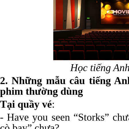
Học tiếng Anh
2
. Những mẫu câu tiếng Anh
phim
thường dùng
Tại quầy vé
:
- Have you seen “Storks” chư
cò bay” chưa?