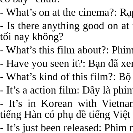
- What’s on at the cinema?: R
- Is there anything good on a
tối nay không?
- What’s this film about?: Phi
- Have you seen it?: Bạn đã x
- What’s kind of this film?: Bộ
- It’s a action film: Đây là ph
- It’s in Korean with Vietna
tiếng Hàn có phụ đề tiếng Việt
- It’s just been released: Phim