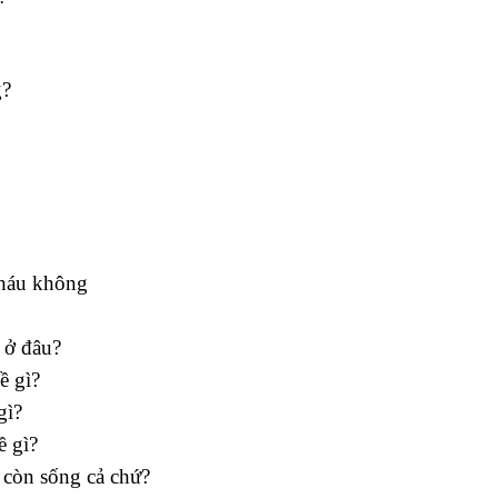
g?
cháu không
 ở đâu?
ề gì?
gì?
ề gì?
n còn sống cả chứ?