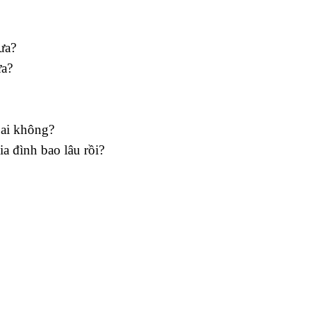
ưa?
ưa?
 ai không?
a đình bao lâu rồi?