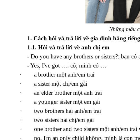
Những mẫu câ
1. Cách hỏi và trả lời về gia đình bằng tiến
1.1. Hỏi và trả lời về anh chị em
- Do you have any brothers or sisters?: bạn c
- Yes, I've got …: có, mình có …
·
a brother một anh/em trai
·
a sister một chị/em gái
·
an elder brother một anh trai
·
a younger sister một em gái
·
two brothers hai anh/em trai
·
two sisters hai chị/em gái
·
one brother and two sisters một anh/em trai 
·
no, I'm an only child không, mình là con m