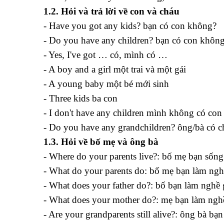
1.2. Hỏi và trả lời về con và cháu
- Have you got any kids? bạn có con không?
- Do you have any children? bạn có con khôn
- Yes, I've got … có, mình có …
- A boy and a girl một trai và một gái
- A young baby một bé mới sinh
- Three kids ba con
- I don't have any children mình không có con
- Do you have any grandchildren? ông/bà có 
1.3. Hỏi về bố mẹ và ông bà
- Where do your parents live?: bố mẹ bạn sống
- What do your parents do: bố mẹ bạn làm ngh
- What does your father do?: bố bạn làm nghề 
- What does your mother do?: mẹ bạn làm ngh
- Are your grandparents still alive?: ông bà bạ