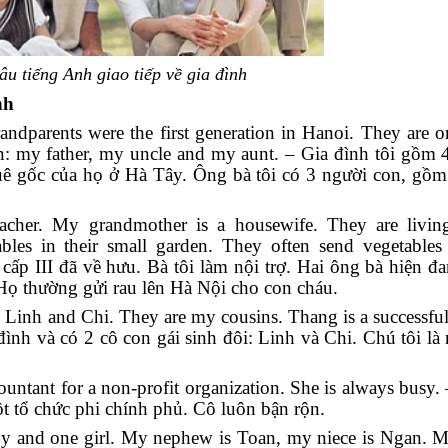
u tiếng Anh giao tiếp về gia đình
nh
ndparents were the first generation in Hanoi. They are or
: my father, my uncle and my aunt. – Gia đình tôi gồm 4
quê gốc của họ ở Hà Tây. Ông bà tôi có 3 người con, gồm:
eacher. My grandmother is a housewife. They are livin
les in their small garden. They often send vegetables 
 cấp III đã về hưu. Bà tôi làm nội trợ. Hai ông bà hiện đ
. Họ thường gửi rau lên Hà Nội cho con cháu.
: Linh and Chi. They are my cousins. Thang is a successful
 đình và có 2 cô con gái sinh đôi: Linh và Chi. Chú tôi là 
ountant for a non-profit organization. She is always busy. 
ột tổ chức phi chính phủ. Cô luôn bận rộn.
oy and one girl. My nephew is Toan, my niece is Ngan. My