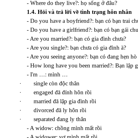
- Where do they live?: họ sống ở đâu?
1.4. Hỏi và trả lời về tình trạng hôn nhân
- Do you have a boyfriend?: bạn có bạn trai ch
- Do you have a girlfriend?: bạn có bạn gái ch
- Are you married?: bạn có gia đình chưa?
- Are you single?: bạn chưa có gia đình à?
- Are you seeing anyone?: bạn có đang hẹn hò
- How long have you been married?: Bạn lập gi
- I'm …: mình …
·
single còn độc thân
·
engaged đã đính hôn rồi
·
married đã lập gia đình rồi
·
divorced đã ly hôn rồi
·
separated đang ly thân
- A widow: chồng mình mất rồi
- A widower: vợ mình mất rồi