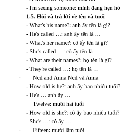
- I'm seeing someone: mình đang hẹn hò
1.5. Hỏi và trả lời về tên và tuổi
- What's his name?: anh ấy tên là gì?
- He's called …: anh ấy tên là …
- What's her name?: cô ấy tên là gì?
- She's called …: cô ấy tên là …
- What are their names?: họ tên là gì?
- They're called …: họ tên là …
·
Neil and Anna Neil và Anna
- How old is he?: anh ấy bao nhiêu tuổi?
- He's … anh ấy …
·
Twelve: mười hai tuổi
- How old is she?: cô ấy bao nhiêu tuổi?
- She's …: cô ấy …
·
Fifteen: mười lăm tuổi