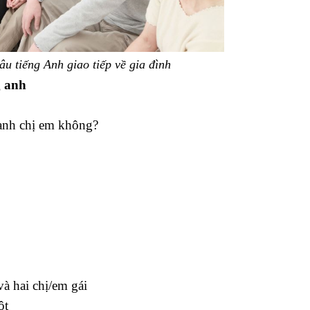
u tiếng Anh giao tiếp về gia đình
g anh
ó anh chị em không?
và hai chị/em gái
ột