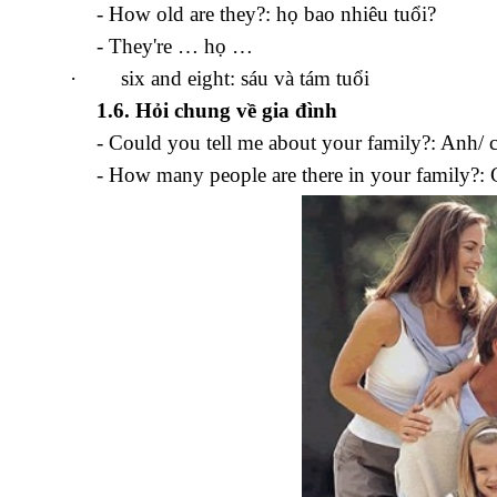
- How old are they?: họ bao nhiêu tuổi?
- They're … họ …
·
six and eight: sáu và tám tuổi
1.6. Hỏi chung về gia đình
- Could you tell me about your family?: Anh/ c
- How many people are there in your family?: 