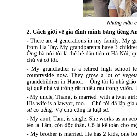
Những mẫu câ
2. Cách giới về gia đình mình bằng tiếng A
- There are 4 generations in my family. My gra
from Ha Tay. My grandparents have 3 children
Ông bà nội tôi là thế hệ đầu tiên ở Hà Nội, 
chú và cô tôi.
- My grandfather is a retired high school t
countryside now. They grow a lot of vegetab
grandchildren in Hanoi. – Ông tôi là nhà giáo
tại quê nhà và trồng rất nhiều rau trong vườn
- My uncle, Thang, is married with a twin girl
His wife is a lawyer, too. – Chú tôi đã lập gia
sư có tiếng. Vợ chú cũng là luật sư.
- My aunt, Tam, is single. She works as an acc
tên là Tâm, còn độc thân. Cô là kế toán cho m
- My brother is married. He has 2 kids, one b