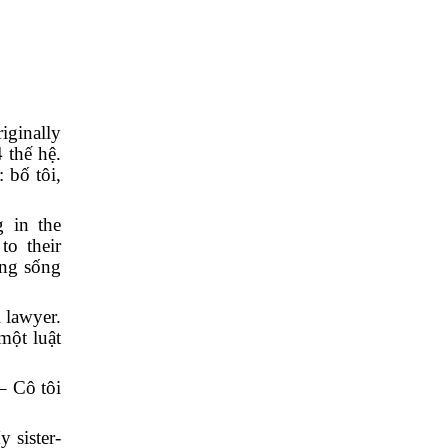
iginally
 thế hệ.
 bố tôi,
g in the
to their
ang sống
 lawyer.
một luật
– Cô tôi
 sister-