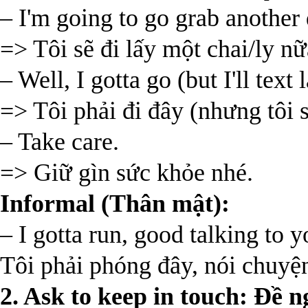
– I'm going to go grab another 
=> Tôi sẽ đi lấy một chai/ly nữ
– Well, I gotta go (but I'll text l
=> Tôi phải đi đây (nhưng tôi s
– Take care.
=> Giữ gìn sức khỏe nhé.
Informal (Thân mật):
– I gotta run, good talking to y
Tôi phải phóng đây, nói chuyện
2. Ask to keep in touch: Đề ng