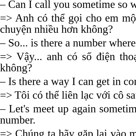
– Can I call you sometime so 
=> Anh có thể gọi cho em một
chuyện nhiều hơn không?
– So... is there a number where
=> Vậy... anh có số điện thoạ
không?
– Is there a way I can get in co
=> Tôi có thể liên lạc với cô 
– Let's meet up again sometim
number.
=> Chúng ta hãy gặp lại vào 