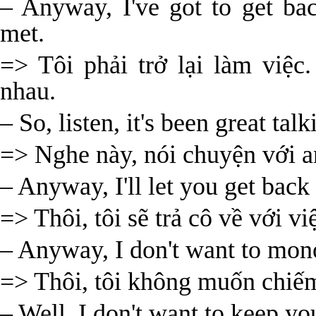
– Anyway, I've got to get ba
met.
=> Tôi phải trở lại làm việc
nhau.
– So, listen, it's been great talk
=> Nghe này, nói chuyện với an
– Anyway, I'll let you get back
=> Thôi, tôi sẽ trả cô về với 
– Anyway, I don't want to mono
=> Thôi, tôi không muốn chiếm 
– Well, I don't want to keep y