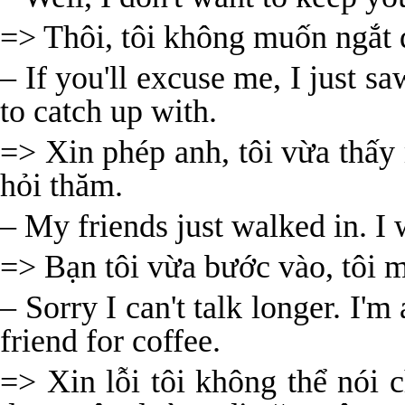
=> Thôi, tôi không muốn ngắt 
– If you'll excuse me, I just 
to catch up with.
=> Xin phép anh, tôi vừa thấ
hỏi thăm.
– My friends just walked in. I 
=> Bạn tôi vừa bước vào, tôi 
– Sorry I can't talk longer. I'
friend for coffee.
=> Xin lỗi tôi không thể nói c