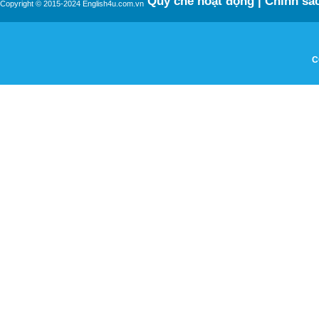
Quy chế hoạt động
|
Chính sác
Copyright © 2015-2024 English4u.com.vn
C