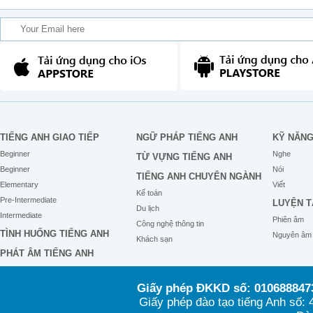
TIẾNG ANH GIAO TIẾP
NGỮ PHÁP TIẾNG ANH
KỸ NĂN
Beginner
Nghe
TỪ VỰNG TIẾNG ANH
Beginner
Nói
TIẾNG ANH CHUYÊN NGÀNH
Elementary
Viết
Kế toán
Pre-Intermediate
LUYỆN T
Du lịch
Intermediate
Phiên âm
Công nghệ thông tin
TÌNH HUỐNG TIẾNG ANH
Nguyên âm
Khách sạn
PHÁT ÂM TIẾNG ANH
Giấy phép ĐKKD số: 0106888473
Giấy phép đào tạo tiếng Anh số