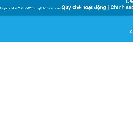
Đào
Quy chế hoạt động
|
Chính sác
Copyright © 2015-2024 English4u.com.vn
C