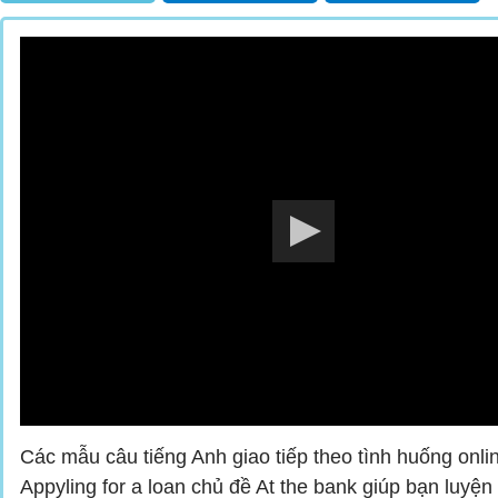
Các mẫu câu tiếng Anh giao tiếp theo tình huống onli
Appyling for a loan chủ đề At the bank giúp bạn luyện