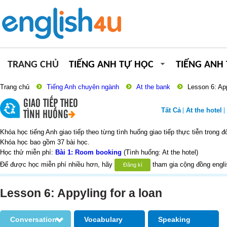
TRANG CHỦ
TIẾNG ANH TỰ HỌC
TIẾNG ANH
Trang chủ
Tiếng Anh chuyên ngành
At the bank
Lesson 6: App
GIAO TIẾP THEO
Tất Cả
At the hotel
TÌNH HUỐNG
Khóa học tiếng Anh giao tiếp theo từng tình huống giao tiếp thực tiễn trong 
Khóa học bao gồm 37 bài học.
Học thử miễn phí:
Bài 1: Room booking
(Tình huống: At the hotel)
Để được học miễn phí nhiều hơn, hãy
tham gia cộng đồng engli
Đăng kí
Lesson 6: Appyling for a loan
Conversation
Vocabulary
Speaking