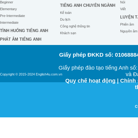
Beginner
Nói
TIẾNG ANH CHUYÊN NGÀNH
Elementary
Viết
Kế toán
Pre-Intermediate
LUYỆN T
Du lịch
Intermediate
Phiên âm
Công nghệ thông tin
TÌNH HUỐNG TIẾNG ANH
Nguyên âm
Khách sạn
PHÁT ÂM TIẾNG ANH
Giấy phép ĐKKD số: 01068884
Giấy phép đào tạo tiếng Anh s
và Đ
Copyright © 2015-2024 English4u.com.vn
Quy chế hoạt động
|
Chính 
t
C