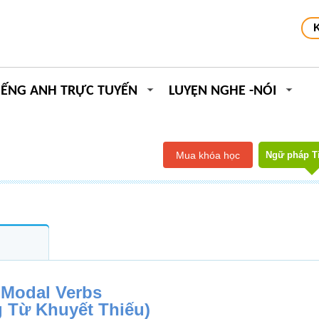
IẾNG ANH TRỰC TUYẾN
LUYỆN NGHE -NÓI
Mua khóa học
Ngữ pháp T
Modal Verbs
 Từ Khuyết Thiếu)