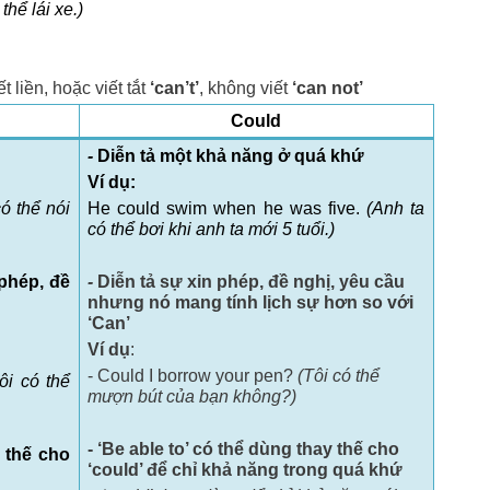
hể lái xe.)
ết liền, hoặc viết tắt
‘can’t’
, không viết
‘can not’
Could
-
Diễn tả một khả năng ở quá khứ
Ví dụ:
có thể nói
He could swim when he was five.
(Anh ta
có thể bơi khi anh ta mới 5 tuổi.)
phép, đề
-
Diễn tả sự xin phép, đề nghị, yêu cầu
nhưng nó mang tính lịch sự hơn so với
‘Can’
Ví dụ
:
- Could I borrow your pen?
(Tôi có thể
ôi có thể
mượn bút của bạn không?)
- ‘Be able to’ có thể dùng thay thế cho
y thế cho
‘could’ để chỉ khả năng trong quá khứ