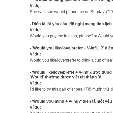
Ví dụ:
She said she would phone me on Sunday.
(Cô
- Diễn tả lời yêu cầu, đề nghị mang tính lịch
Ví dụ:
Would you pay me in cash, please? = Would y
- ‘Would you like/love/prefer + V-infi…?’ diễ
Ví dụ:
Would you like/love/prefer to drink a cup of tea
- ‘Would like/love/prefer + V-infi’ được dùn
‘Would’ thường được viết tắt thành ’d
Ví dụ:
I’d like to try this pair of shoes. (Tôi muốn thử đ
- ‘Would you mind + V-ing?’ diễn tả một yê
Ví dụ: