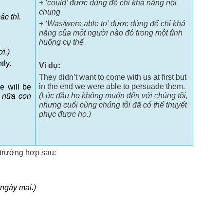
+ ‘could’ được dùng để chỉ khả năng nói
chung
ác thì.
+ ‘Was/were able to’ được dùng để chỉ khả
năng của một người nào đó trong một tình
huống cụ thể
ơi.)
tly.
Ví dụ:
They didn’t want to come with us at first but
in the end we were able to persuade them.
e will be
(Lúc đầu họ không muốn đến với chúng tôi,
 nữa con
nhưng cuối cùng chúng tôi đã có thể thuyết
phục được họ.)
trường hợp sau:
 ngày mai.)