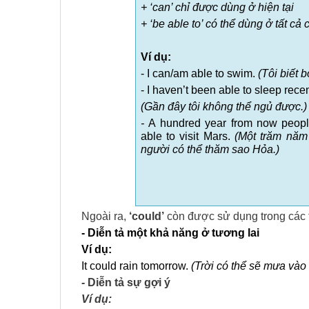
+ ‘can’ chỉ được dùng ở hiện tại
+ ‘be able to’ có thể dùng ở tất cả c
Ví dụ:
- I can/am able to swim.
(Tôi biết b
- I haven’t been able to sleep recen
(Gần đây tôi không thể ngủ được.)
-
A hundred year from now peopl
able to visit Mars.
(Một trăm năm
người có thể thăm sao Hỏa.)
Ngoài ra,
‘could’
còn được sử dụng trong các 
- Diễn tả một khả năng ở tương lai
Ví dụ:
It could rain tomorrow.
(Trời có thể sẽ mưa vào
-
Diễn tả sự gợi ý
Ví dụ: