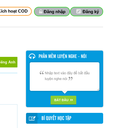
Kích hoạt COD
Đăng nhập
Đăng ký
PHẦN MỀM LUYỆN NGHE - NÓI
iếng Anh
BẮT ĐẦU
BÍ QUYẾT HỌC TẬP