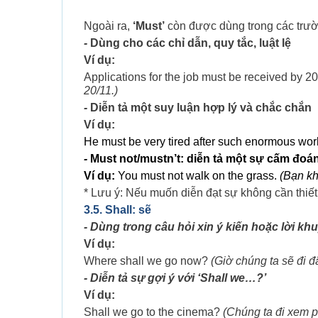
Ngoài ra,
‘Must’
còn được dùng trong các trư
-
Dùng cho các chỉ dẫn, quy tắc, luật lệ
Ví dụ:
Applications for the job must be received by 
20/11.)
-
Diễn tả một suy luận hợp lý và chắc chắn
Ví dụ:
He must be very tired after such enormous wor
-
Must not/mustn’t: diễn tả một sự cấm đoá
Ví dụ:
You must not walk on the grass.
(Bạn kh
* Lưu ý: Nếu muốn diễn đạt sự không cần thiết
3.5. Shall: sẽ
- Dùng trong câu hỏi xin ý kiến hoặc lời kh
Ví dụ:
Where shall we go now?
(Giờ chúng ta sẽ đi đ
- Diễn tả sự gợi ý với ‘Shall we…?’
Ví dụ:
Shall we go to the cinema?
(Chúng ta đi xem p