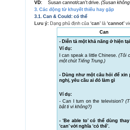
VD
: Susan cannot/can’t drive.
(Susan không t
3. Các động từ khuyết thiếu hay gặp
3.1. Can & Could: có thể
Lưu ý:
Dạng phủ định của
‘can’
là
‘cannot’
vi
Can
-
Diễn tả một khả năng ở hiện tại
Ví dụ:
I can speak a little Chinese.
(Tôi 
một chút Tiếng Trung.)
-
Dùng như một câu hỏi để xin 
nghị, yêu cầu ai đó làm gì
Ví dụ:
- Can I turn on the television?
(T
bật ti vi không?)
-
‘Be able to’ có thể dùng tha
‘can’ với nghĩa ‘có thể’.