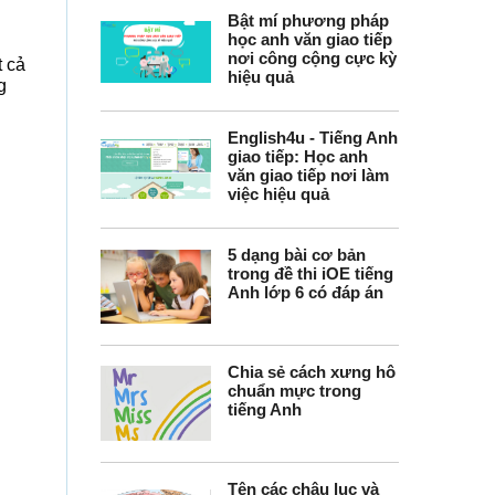
Bật mí phương pháp
học anh văn giao tiếp
nơi công cộng cực kỳ
t cả
hiệu quả
g
English4u - Tiếng Anh
giao tiếp: Học anh
văn giao tiếp nơi làm
việc hiệu quả
5 dạng bài cơ bản
trong đề thi iOE tiếng
Anh lớp 6 có đáp án
Chia sẻ cách xưng hô
chuẩn mực trong
tiếng Anh
Tên các châu lục và