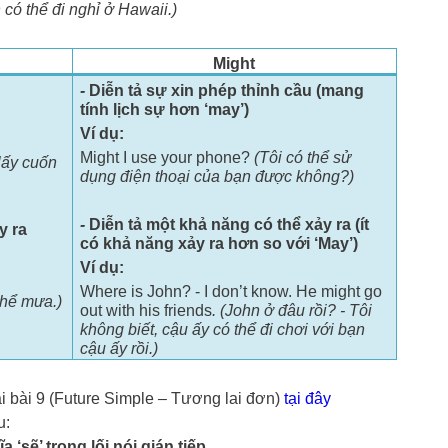
 có thể đi nghỉ ở Hawaii.)
Might
-
Diễn tả sự xin phép thỉnh cầu (mang
tính lịch sự hơn ‘may’)
Ví dụ:
Might I use your phone?
(Tôi có thể sử
 lấy cuốn
dụng điện thoại của bạn được không?)
-
Diễn tả một khả năng có thể xảy ra (ít
y ra
có khả năng xảy ra hơn so với ‘May’)
Ví dụ:
Where is John? - I don’t know. He might go
 thể mưa.)
out with his friends
. (John ở đâu rồi? - Tôi
không biết, cậu ấy có thể đi chơi với bạn
cậu ấy rồi.)
ại bài 9 (Future Simple – Tương lai đơn)
tại đây
u:
 ‘sẽ’ trong lối nói gián tiếp