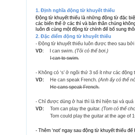
1. Định nghĩa động từ khuyết thiếu
Động từ khuyết thiếu là những động từ đặc biệt
các biến thể ở các thì và bản thân chúng khôn
luôn đi cùng một động từ chính để bổ sung thô
2. Đặc điểm
động từ khuyết thiếu
- Động từ khuyết thiếu luôn được theo sau bởi
VD
: I can swim.
(Tôi có thể bơi.)
I can to swim.
- Không có ‘s’ ở ngôi thứ 3 số ít như các động
VD:
He can speak French.
(Anh ấy có thể n
He cans speak French.
- Chỉ được dùng ở hai thì là thì hiện tại và quá
VD:
Tom can play the guitar.
(Tom có thể chơi
Tom could play the guitar at the age of 10
- Thêm ‘not’ ngay sau động từ khuyết thiếu để 