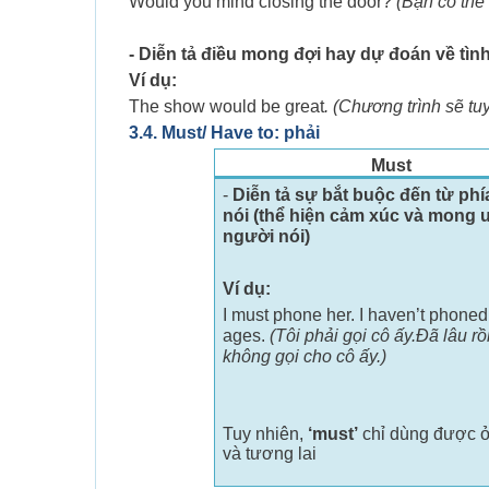
Would you mind closing the door?
(Bạn có thể
- Diễn tả điều mong đợi hay dự đoán về tìn
Ví dụ:
The show would be great
. (Chương trình sẽ tu
3.4. Must/ Have to: phải
Must
-
Diễn tả sự bắt buộc đến từ phí
nói (thể hiện cảm xúc và mong 
người nói)
Ví dụ:
I must phone her. I haven’t phoned 
ages.
(Tôi phải gọi cô ấy.Đã lâu rồi
không gọi cho cô ấy.)
Tuy nhiên,
‘must’
chỉ dùng được ở 
và tương lai