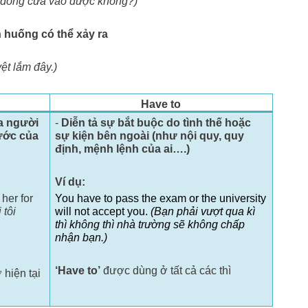
 đóng cửa vào được không?)
h huống có thể xảy ra
yệt lắm đây.)
Have to
a người
-
Diễn tả sự bắt buộc do tình thế hoặc
ước của
sự kiện bên ngoài (như nội quy, quy
định, mệnh lệnh của ai….)
Ví dụ:
her for
You have to pass the exam or the university
 tôi
will not accept you.
(Bạn phải vượt qua kì
thì không thì nhà trường sẽ không chấp
nhận bạn.)
‘Have to’
được dùng ở tất cả các thì
hiện tại