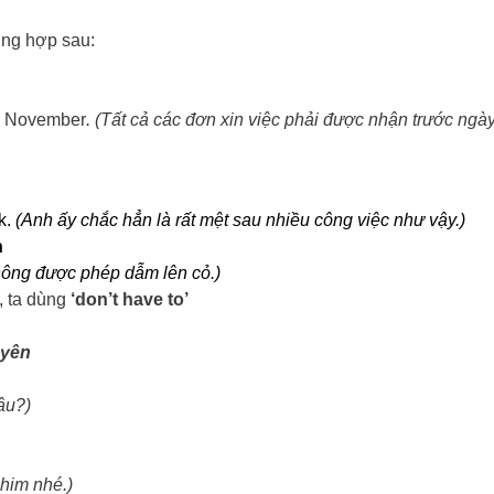
ờng hợp sau:
20 November
. (Tất cả các đơn xin việc phải được nhận trước ngà
k.
(Anh ấy chắc hẳn là rất mệt sau nhiều công việc như vậy.)
n
ông được phép dẫm lên cỏ.)
, ta dùng
‘don’t have to’
uyên
âu?)
him nhé.)