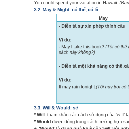
You could spend your vacation in Hawaii.
(Bạn
3.2. May & Might: có thể, có lẽ
May
- Diễn tả sự xin phép thỉnh cầu
Ví dụ:
- May I take this book?
(Tôi có thể
sách này không?)
-
Diễn tả một khả năng có thể xả
Ví dụ:
It may rain tonight.
(Tối nay trời có
3.3. Will & Would: sẽ
* Will:
tham khảo các cách sử dụng của ‘will’ t
* Would
được dùng trong cách trường hợp sa
+ ‘Would’ là dạng quá khứ của ‘will’ với nghĩa