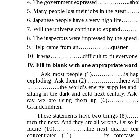
4. The government expressed……………..about th
5. Many people lost their jobs in the great
6. Japanese people have a very high life……
7. Will the universe continue to expand…
8. The inspectors were impressed by the sp
9. Help came from an……………..quarter.
10. It was……………..difficult to fit everyone 
IV. Fill in blank with one appropriate word 
Ask most people (1)……………..is happening t
exploding. Ask them (2)……………..there will b
……………..the world’s energy supplies and t
sitting in the dark and cold next century. 
say we are using them up (6)……………..a
Grandchildren.
These statements have two things (8)…………
then the next. And they are all wrong. Or so 
future (10)……………..the next quarter centu
concentrated (11)……………..its forecasts