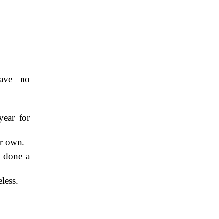
ave no
ear for
r own.
 done a
less.