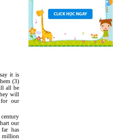
y it is
them (3)
 all be
hey will
for our
century
hart our
far has
million