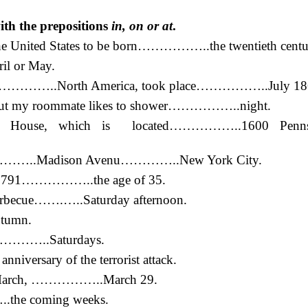
with the prepositions
in, on or at
.
f the United States to be born……………..the twentieth centu
il or May.
ought……………..North America, took place……………..July 18
but my roommate likes to shower……………..night.
e House, which is located……………..1600 Pennsy
ed……………..Madison Avenu…………..New York City.
91……………..the age of 35.
rbecue…….…..Saturday afternoon.
utumn.
d……………..Saturdays.
versary of the terrorist attack.
f March, ……………..March 29.
..the coming weeks.