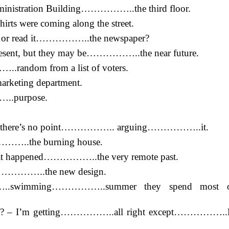
nistration Building……………..the third floor.
ts were coming along the street.
on or read it……………..the newspaper?
esent, but they may be……………..the near future.
.random from a list of voters.
rketing department.
…..purpose.
st, so there’s no point…………….. arguing……………..it.
…..the burning house.
at happened……………..the very remote past.
……………..the new design.
..swimming……………..summer they spend most of
l? – I’m getting……………..all right except……………..E