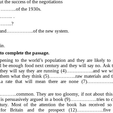
e success of the negotiations
……………..of the 1930s.
……….. .
…………..?
eed and……………..of the new system.
in.
to complete the passage.
o the world’s population and they are likely to sa
e enough food next century and they will say no. Ask 
hey will say they are running (4)……………..and we will
Ask them what they think (5)……………..raw materials and t
 rate that will mean there are none (7)……………..
…..common. They are too gloomy, if not about this 
it is persuasively argued in a book (9)……………..tries to c
ry. Most of the attention the book has received so 
 for Britain and the prospect (12)……………..five 