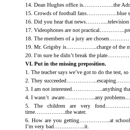
14. Dean Hughes office is……………..the Admi
15. Crowds of football fans……………..blue shir
16. Did you hear that news………....televisi
17. Videophones are not practical…………..pr
18. The members of a jury are chosen…………….
19. Mr. Grigsby is……………..charge of the ma
20. I’m sure he didn’t break the plate…………
VI. Put in the missing preposition.
1. The teacher says we’ve got to do the te
2. They succeeded……………..escaping…………
3. I am not interested……………..anything th
4. I wasn’t aware……………..any problems
5. The children are very fond……………
time……………..the water.
6. How are you getting……………..at schoo
I’m very bad……………..it.