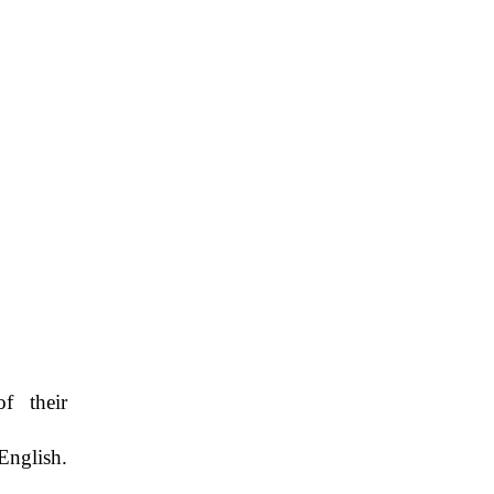
 their
nglish.