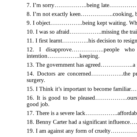
7. I’m sorry……………..being late……………
8. I’m not exactly keen……………..cooking, 
9. I object……………..being kept waiting. 
10. I was so afraid……………..missing the trai
11. I first learnt…………..his decision to res
12. I disapprove……………..people who 
intention……………..keeping.
13. The government has agreed……………..a p
14. Doctors are concerned……………..the pro
surgery.
15. I Think it’s important to become fami
16. It is good to be pleased……………..our
good job.
17. There is a severe lack……………..afforda
18. Benny Carter had a significant influ
19. I am against any form of cruelty………