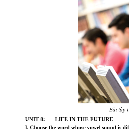
Bài tập 
UNIT 8: LIFE IN THE FUTURE
I. Choose the word whose vowel sound is dif