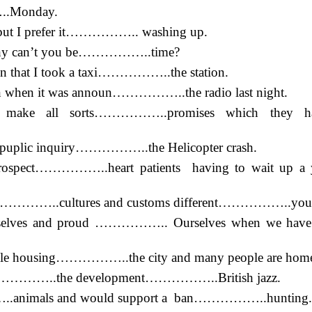
..Monday.
but I prefer it…………….. washing up.
Why can’t you be……………..time?
n that I took a taxi……………..the station.
ign when it was announ……………..the radio last night.
make all sorts……………..promises which they h
uplic inquiry……………..the Helicopter crash.
spect……………..heart patients having to wait up a y
liar……………..cultures and customs different……………..you
selves and proud …………….. Ourselves when we have
ble housing……………..the city and many people are home
ence……………..the development……………..British jazz.
……..animals and would support a ban……………..hunting.