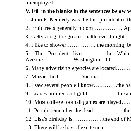
unemployed.
V. Fill in the blanks in the sentences below 
1. John F. Kennedy was the first president o
2. Fruit treets generally bloom……………..Apr
3. Gettysburg, the greatest battle ever f
4. I like to shower……………..the morning, 
5. The President lives…………the Whit
Avenue……………..Washington, D.C.
6. Many advertising egencies are locat
7. Mozart died………….Vienna……………..17
8. I saw several people I know………….the ba
9. Leaves turn red and gold……………..the a
10. Most college football games are playe
11. People remember the dead……………..the anni
12. Lisa’s birthday is……………..the end o
13. There will be lots of excitement……………