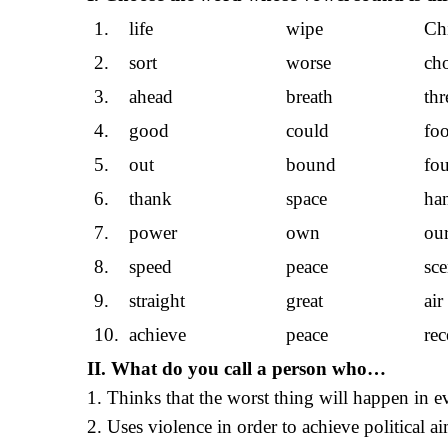
1. life
wipe
Ch
2. sort
worse
ch
3. ahead
breath
thr
4. good
could
fo
5. out
bound
fo
6. thank
space
ha
7. power
own
ou
8. speed
peace
sc
9. straight
great
air
10. achieve
peace
rec
II. What do you call a person who…
1. Thinks that the worst thing will happen in e
2. Uses violence in order to achieve political a