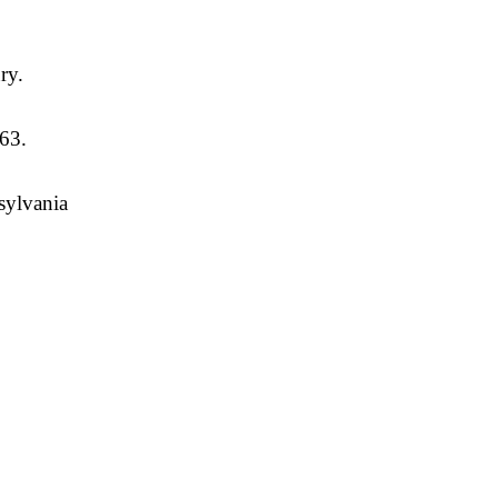
ry.
63.
lvania