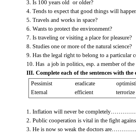
3. Is 100 years old or older?
4. Tends to expect that good things will happe
5. Travels and works in space?
6. Wants to protect the environment?
7. Is traveling or visiting a place for pleasure?
8. Studies one or more of the natural science?
9. Has the legal right to belong to a particular 
10. Has a job in politics, esp. a member of th
III. Complete each of the sentences with the
Pessimist eradicate optimis
Eternal efficient terror
1. Inflation will never be completely…………
2. Public cooperation is vital in the fight a
3. He is now so weak the doctors are……………..