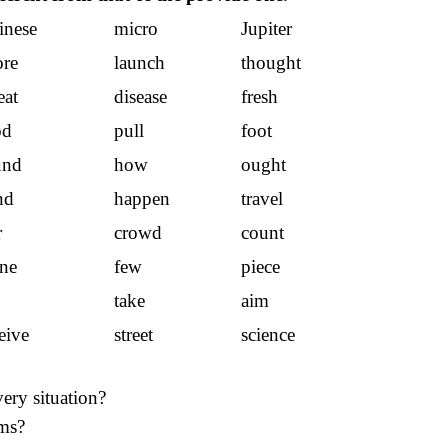
inese
micro
Jupiter
ore
launch
thought
eat
disease
fresh
od
pull
foot
und
how
ought
nd
happen
travel
r
crowd
count
ene
few
piece
take
aim
eive
street
science
very situation?
ims?