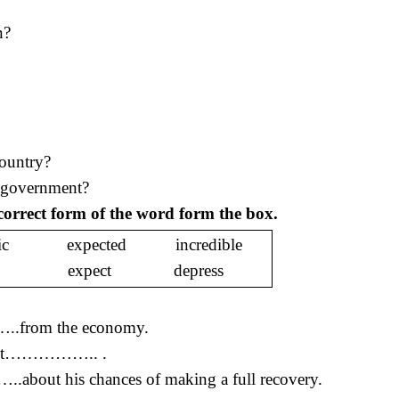
n?
country?
e government?
 correct form of the word form the box.
tic expected incredible
ize expect depress
…..from the economy.
gainst…………….. .
about his chances of making a full recovery.