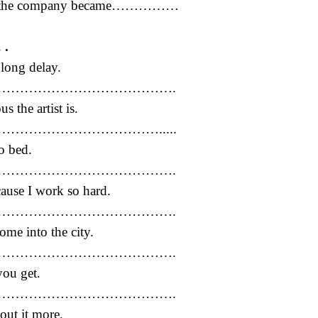
as the company became……………
 .
long delay.
………………………………….
 the artist is.
………………………….....
o bed.
………………………………….
ause I work so hard.
………………………………….
ome into the city.
………………………………….
ou get.
………………………………….
bout it more.