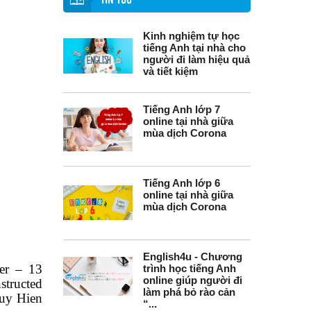
TIN TỨC
Kinh nghiệm tự học
tiếng Anh tại nhà cho
người đi làm hiệu quả
và tiết kiệm
Tiếng Anh lớp 7
online tại nhà giữa
mùa dịch Corona
Tiếng Anh lớp 6
online tại nhà giữa
mùa dịch Corona
English4u - Chương
er – 13
trình học tiếng Anh
online giúp người đi
structed
làm phá bỏ rào cản
y Hien
“...