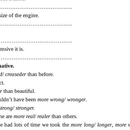
………………………………..
ize of the engine.
………………………………..
………………………………….
sive it is.
………………………………….
native.
d
/
creaseder
than before.
ct.
er
than beautiful.
couldn’t have been
more wrong
/
wronger
.
strong
/
stronger.
ome are
more real
/
realer
than others.
we had lots of time we took the
more long
/
longer
,
more 