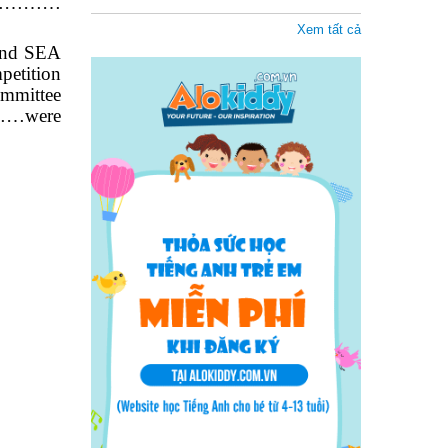
)…………………
Xem tất cả
nd
SEA
etition
ommittee
………were