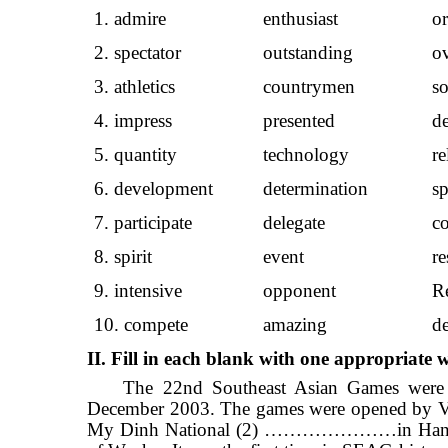
1. admire
enthusiast
o
2. spectator
outstanding
o
3. athletics
countrymen
so
4. impress
presented
d
5. quantity
technology
re
6. development
determination
s
7. participate
delegate
c
8. spirit
event
re
9. intensive
opponent
R
10. compete
amazing
de
II. Fill in each blank with one appropriate 
The 22
nd
Southeast Asian Games we
December 2003. The games were opened by Vie
My Dinh National (2) …………………in Hano