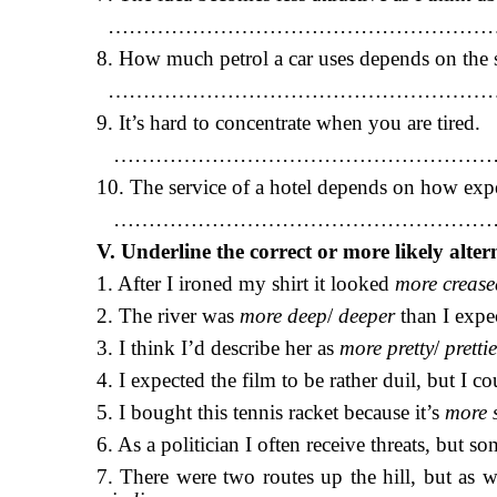
…………………………………………………
8. How much petrol a car uses depends on the s
…………………………………………………
9. It’s hard to concentrate when you are tired.
………………………………………………
10. The service of a hotel depends on how expen
………………………………………………
V. Underline the correct or more likely alter
1. After I ironed my shirt it looked
more
crease
2. The river was
more deep
/
deeper
than I expe
3. I think I’d describe her as
more pretty
/
pretti
4. I expected the film to be rather duil, but I 
5. I bought this tennis racket because it’s
more 
6. As a politician I often receive threats, but s
7. There were two routes up the hill, but as 