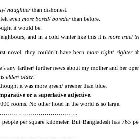
ty
/
naughtier
than dishonest.
 felt even
more bored
/
boreder
than before.
ought it would be.
eighbours, and in a cold winter like this it is
more true
/
t
first novel, they couldn’t have been
more right
/
righter
ab
e’s any farther/ further news about my mother and her oper
 is
elder
/
older
.’
thought it was more green/ greener than blue.
parative or a superlative adjective
.
000 rooms. No other hotel in the world is so large.
……………………………………………….
94 people per square kilometer. But Bangladesh has 763 pe
……………………………………...