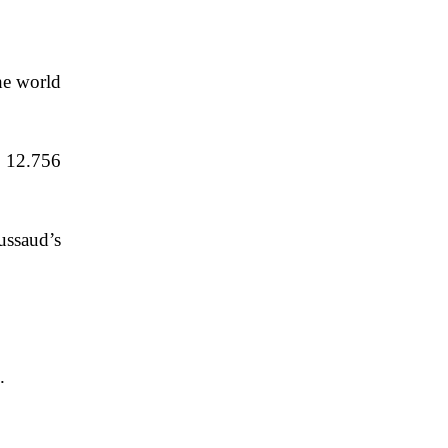
he world
f 12.756
ussaud’s
.