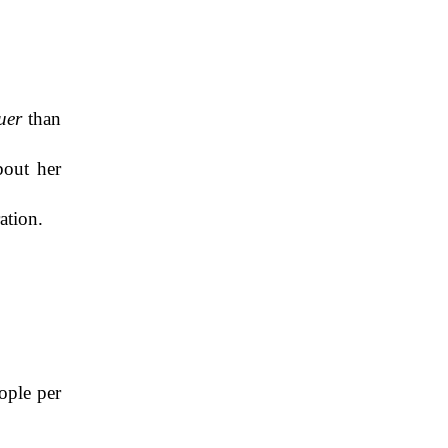
ruer
than
out her
ation.
ople per