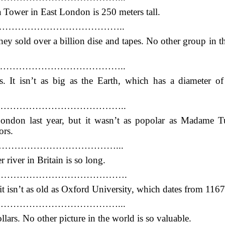
 Tower in East London is 250 meters tall.
………………………………………..
hey sold over a billion dise and tapes. No other group in t
…………………………………………..
. It isn’t as big as the Earth, which has a diameter o
………………………………………..
London last year, but it wasn’t as popolar as Madame T
ors.
s……………………………………………...
river in Britain is so long.
…………………………………………….
t isn’t as old as Oxford University, which dates from 1167
…………………………………………...
ars. No other picture in the world is so valuable.