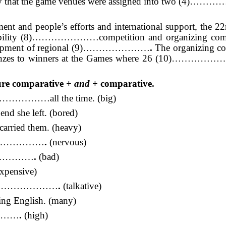
story that the game venues were assigned into two (4
people’s efforts and international support, the 22
nobility (8)…………………competition and organizing comp
 development of regional (9)…………………
.
The organizing c
 bronzes to winners at the Games where 26 (10)…………
ture comparative +
and
+ comparative.
…………………all the time. (big)
 she left. (bored)
ried them. (heavy)
ame…………………
.
(nervous)
t…………………
.
(bad)
expensive)
became…………………
.
(talkative)
g English. (many)
…………
.
(high)