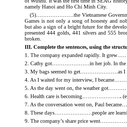
of Wushu. It was the first time in SEAG hi
namely Hanoi and Ho Chi Minh City.
(5)…………………the Vietnamese Government and 
Games is not only a song of honesty and 
but also a sign of a bright future for the
presented 444 golds, 441 silvers and 555
broken.
III. Complete the sentences, using the struc
1. The company expanded rapidly. It grew
2. Cathy got…………………in her job. In the end
3. My bags seemed to get…………………as I car
4. As I waited for my interview, I bec
5. As the day went on, the weather go
6. Health care is becoming…………………
.
(
7. As the conversation went on, Paul 
8. These days…………………people are learnin
9. The company’s share price went………