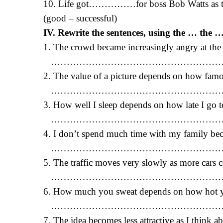
10. Life got……………for boss Bob Watts 
(good – successful)
IV. Rewrite the sentences, using the … the …
1. The crowd became increasingly angry at the 
………………………………………………
2. The value of a picture depends on how famous
……………………………………………………
3. How well I sleep depends on how late I go t
………………………………………………
4. I don’t spend much time with my family bec
………………………………………………
5. The traffic moves very slowly as more cars c
………………………………………………
6. How much you sweat depends on how hot y
………………………………………………
7. The idea becomes less attractive as I think a