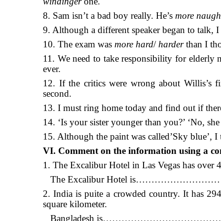
windinger
one.
8. Sam isn’t a bad boy really. He’s
more naugh
9. Although a different speaker began to talk, I
10. The exam was
more hard
/
harder
than I th
11. We need to take responsibility for elderly n
ever.
12. If the critics were wrong about Willis’s 
second.
13. I must ring home today and find out if ther
14. ‘Is your sister younger than you?’ ‘No, she
15. Although the paint was called’Sky blue’, I 
VI. Comment on the information using a com
1. The Excalibur Hotel in Las Vegas has over 4
The Excalibur Hotel is…………
2. India is puite a crowded country. It has 2
square kilometer.
Bangladesh is……………………………