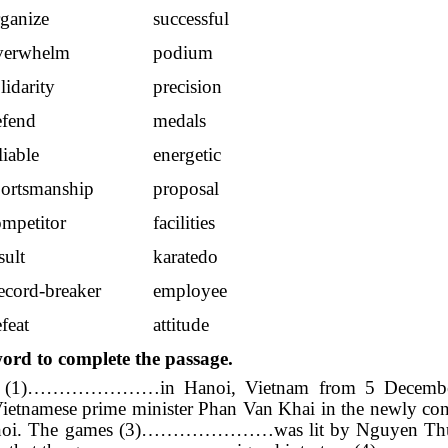
rganize
successful
verwhelm
podium
lidarity
precision
efend
medals
liable
energetic
portsmanship
proposal
ompetitor
facilities
sult
karatedo
ecord-breaker
employee
feat
attitude
word to complete the passage.
re (1)…………………in Hanoi, Vietnam from 5 Decemb
tnamese prime minister Phan Van Khai in the newly con
i. The games (3)…………………was lit by Nguyen Thu