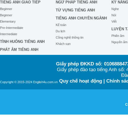
TIẾNG ANH GIAO TIẾP
NGỮ PHÁP TIẾNG ANH
KỸ NĂN
Beginner
Nghe
TỪ VỰNG TIẾNG ANH
Beginner
Nói
TIẾNG ANH CHUYÊN NGÀNH
Elementary
Viết
Kế toán
Pre-Intermediate
LUYỆN T
Du lịch
Intermediate
Phiên âm
Công nghệ thông tin
TÌNH HUỐNG TIẾNG ANH
Nguyên âm
Khách sạn
PHÁT ÂM TIẾNG ANH
Giấy phép ĐKKD số: 0106888473
Giấy phép đào tạo tiếng Anh số
Đào
Quy chế hoạt động
|
Chính sác
Copyright © 2015-2024 English4u.com.vn
C