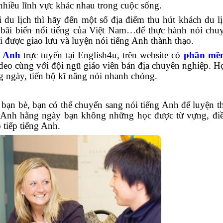
nhiều lĩnh vực khác nhau trong cuộc sống.
 lịch thì hãy đến một số địa điểm thu hút khách du l
ãi biển nổi tiếng của Việt Nam…để thực hành nói chu
 được giao lưu và luyện nói tiếng Anh thành thạo.
g Anh
trực tuyến tại English4u, trên website có
phần mề
deo cùng với đội ngũ giáo viên bản địa chuyên nghiệp. H
g ngày, tiến bộ kĩ năng nói nhanh chóng.
 bè, bạn có thể chuyển sang nói tiếng Anh để luyện t
g Anh hằng ngày bạn không những học được từ vựng, đi
 tiếp tiếng Anh.