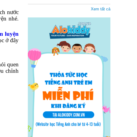
Xem tất cả
ịch nước
yện nhé.
m luyện
ọc ở đây
hói quen
ều chỉnh