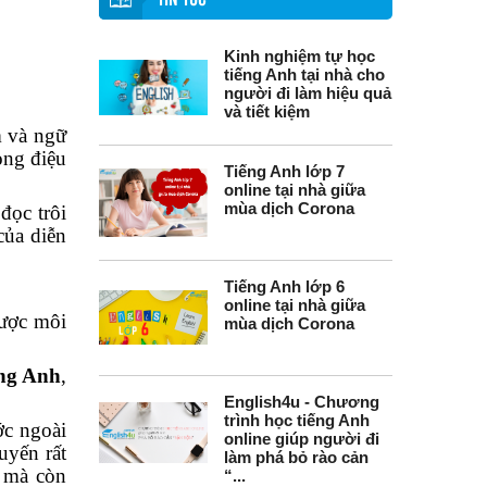
TIN TỨC
Kinh nghiệm tự học
tiếng Anh tại nhà cho
người đi làm hiệu quả
và tiết kiệm
 và ngữ
ọng điệu
Tiếng Anh lớp 7
online tại nhà giữa
mùa dịch Corona
đọc trôi
của diễn
Tiếng Anh lớp 6
online tại nhà giữa
được môi
mùa dịch Corona
ếng Anh
,
English4u - Chương
trình học tiếng Anh
ớc ngoài
online giúp người đi
uyến rất
làm phá bỏ rào cản
h mà còn
“...