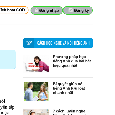
Kích hoạt COD
Đăng nhập
Đăng ký
CÁCH HỌC NGHE VÀ NÓI TIẾNG ANH
Phương pháp học
tiếng Anh qua bài hát
hiệu quả nhất
Bí quyết giúp nói
tiếng Anh lưu loát
nhanh nhất
nói
uyện tập
7 cách luyện nghe
 hoặc