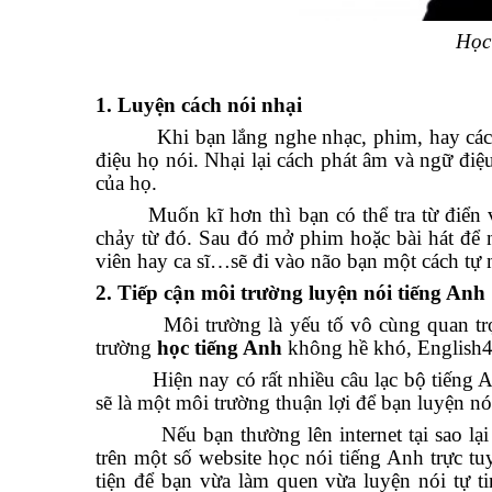
Học 
1. Luyện cách nói nhại
Khi bạn lắng nghe nhạc, phim, hay các bản
điệu họ nói. Nhại lại cách phát âm và ngữ đi
của họ.
Muốn kĩ hơn thì bạn có thể tra từ điển 
chảy từ đó. Sau đó mở phim hoặc bài hát để n
viên hay ca sĩ…sẽ đi vào não bạn một cách tự 
2. Tiếp cận môi trường luyện nói tiếng Anh
Môi trường là yếu tố vô cùng quan trọn
trường
học tiếng Anh
không hề khó, English4u
Hiện nay có rất nhiều câu lạc bộ tiếng An
sẽ là một môi trường thuận lợi để bạn luyện nó
Nếu bạn thường lên internet tại sao lại kh
trên một số website học nói tiếng Anh trực tu
tiện để bạn vừa làm quen vừa luyện nói tự t