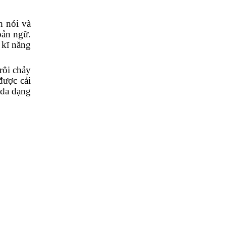
 nói và
bản ngữ.
 kĩ năng
rôi chảy
được cải
đa dạng