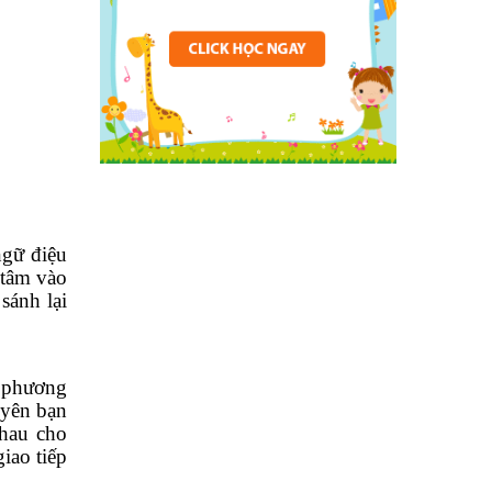
gữ điệu
 tâm vào
sánh lại
 phương
uyên bạn
nhau cho
iao tiếp