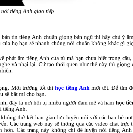
nói tiếng Anh giao tiếp
 tin tiếng Anh chuẩn giọng bản ngữ thì hãy chú ý âm
ệu của họ bạn sẽ nhanh chóng nói chuẩn không khác gì gi
về phát âm tiếng Anh của từ mà bạn chưa biết trong câu, 
ghe và nhại lại. Cứ tạo thói quen như thế này thì giọng 
nhiên.
g. Môi trường tốt thì
học tiếng Anh
mới tốt. Để tìm 
 sẽ bất mí cho bạn.
h, đây là nơi hội tụ nhiều người đam mê và ham
học ti
i tiếng Anh.
ông thử kết bạn giao lưu luyện nói với các bạn bè nư
yến. Các trang web này sẽ thông qua các video chat trực t
in hơn. Các trang này không chỉ để luyện nói tiếng An