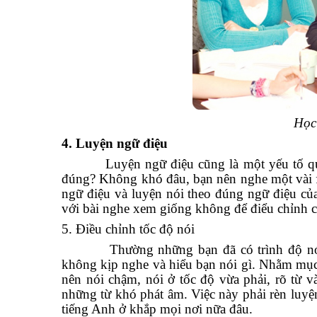
Học 
4. Luyện ngữ điệu
Luyện ngữ điệu cũng là một yếu tố quan 
đúng? Không khó đâu, bạn nên nghe một vài f
ngữ điệu và luyện nói theo đúng ngữ điệu của
với bài nghe xem giống không để điểu chỉnh 
5. Điều chỉnh tốc độ nói
Thường những bạn đã có trình độ nói tươ
không kịp nghe và hiểu bạn nói gì. Nhằm mục 
nên nói chậm, nói ở tốc độ vừa phải, rõ từ 
những từ khó phát âm. Việc này phải rèn luyện
tiếng Anh ở khắp mọi nơi nữa đâu.