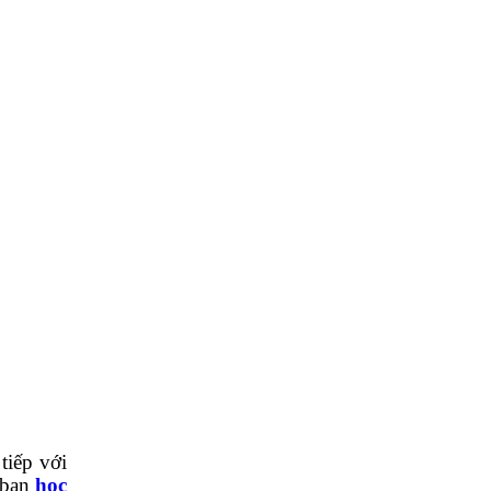
tiếp với
 bạn
học