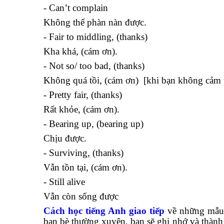
- Can’t complain
Không thể phàn nàn được.
- Fair to middling, (thanks)
Kha khá, (cám ơn).
- Not so/ too bad, (thanks)
Không quá tồi, (cám ơn) [khi bạn không cảm 
- Pretty fair, (thanks)
Rất khỏe, (cám ơn).
- Bearing up, (bearing up)
Chịu được.
- Surviving, (thanks)
Vẫn tồn tại, (cám ơn).
- Still alive
Vẫn còn sống được
Cách học tiếng Anh giao tiếp
về những mẫu c
bạn bè thường xuyên, bạn sẽ ghi nhớ và thành