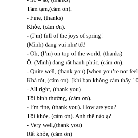
Tàm tạm,(cám ơn).
- Fine, (thanks)
Khỏe, (cám ơn).
- (I’m) full of the joys of spring!
(Mình) đang vui như tết!
- Oh, (I’m) on top of the world, (thanks)
Ồ, (Mình) đang rất hạnh phúc, (cám ơn).
- Quite well, (thank you) [when you’re not fee
Khá tốt, (cám ơn). [khi bạn không cảm thấy 
- All right, (thank you)
Tôi bình thường, (cám ơn).
- I’m fine, (thank you). How are you?
Tôi khỏe, (cám ơn). Anh thế nào ạ?
- Very well,(thank you)
Rất khỏe, (cám ơn)