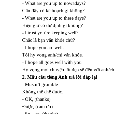
- What are you up to nowadays?
Gần đây có kế hoạch gì không?
- What are you up to these days?
Hiện giờ có dự định gì không?
- I trust you’re keeping well?
Chắc là bạn vẫn khỏe chứ?
- I hope you are well.
Tôi hy vọng anh/chị vẫn khỏe.
- I hope all goes well with you
Hy vọng mọi chuyện tốt đẹp sẽ đến với anh/ch
2. Mẫu câu tiếng Anh trả lời đáp lại
- Mustn’t grumble
Không thể chê được.
- OK, (thanks)
Được, (cám ơn).
- So – so, (thanks)