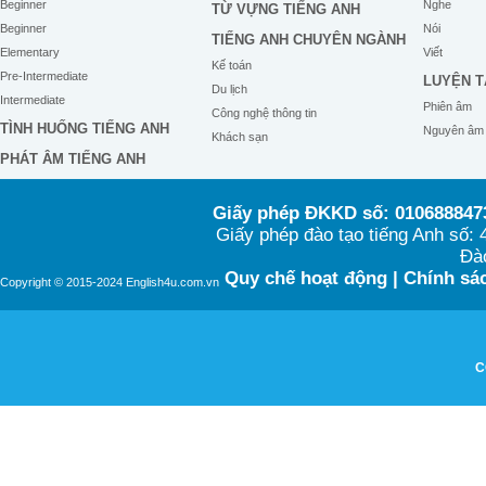
Beginner
Nghe
TỪ VỰNG TIẾNG ANH
Beginner
Nói
TIẾNG ANH CHUYÊN NGÀNH
Elementary
Viết
Kế toán
Pre-Intermediate
LUYỆN T
Du lịch
Intermediate
Phiên âm
Công nghệ thông tin
TÌNH HUỐNG TIẾNG ANH
Nguyên âm
Khách sạn
PHÁT ÂM TIẾNG ANH
Giấy phép ĐKKD số: 0106888473
Giấy phép đào tạo tiếng Anh số
Đào
Quy chế hoạt động
|
Chính sác
Copyright © 2015-2024 English4u.com.vn
C