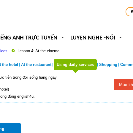
IẾNG ANH TRỰC TUYẾN
LUYỆN NGHE -NÓI
vices
Lesson 4: At the cinema
t the hotel
At the restaurant
Using daily services
Shopping
Commu
hực tiễn trong đời sống hàng ngày.
Mua kh
hotel)
ộng đồng english4u.
ng