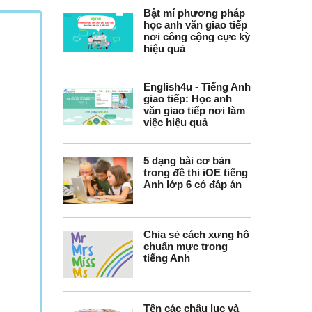
Bật mí phương pháp
học anh văn giao tiếp
nơi công cộng cực kỳ
hiệu quả
English4u - Tiếng Anh
giao tiếp: Học anh
văn giao tiếp nơi làm
việc hiệu quả
5 dạng bài cơ bản
trong đề thi iOE tiếng
Anh lớp 6 có đáp án
Chia sẻ cách xưng hô
chuẩn mực trong
tiếng Anh
Tên các châu lục và