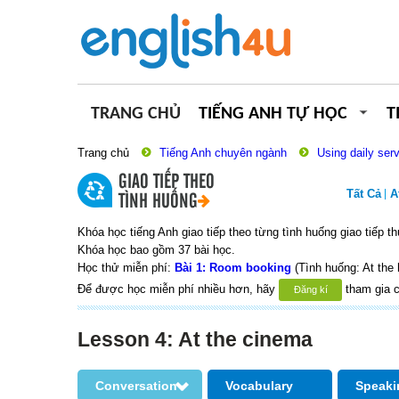
TRANG CHỦ
TIẾNG ANH TỰ HỌC
T
Trang chủ
Tiếng Anh chuyên ngành
Using daily ser
GIAO TIẾP THEO
Tất Cả
A
TÌNH HUỐNG
Khóa học tiếng Anh giao tiếp theo từng tình huống giao tiếp t
Khóa học bao gồm 37 bài học.
Học thử miễn phí:
Bài 1: Room booking
(Tình huống: At the 
Để được học miễn phí nhiều hơn, hãy
tham gia c
Đăng kí
Lesson 4: At the cinema
Conversation
Vocabulary
Speaki