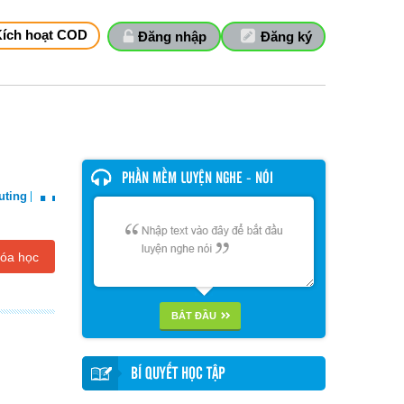
Kích hoạt COD
Đăng nhập
Đăng ký
..
PHẦN MỀM LUYỆN NGHE - NÓI
ting
óa học
BẮT ĐẦU
BÍ QUYẾT HỌC TẬP