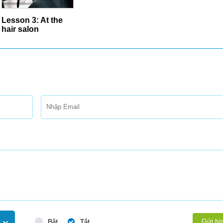
Lesson 3: At the
hair salon
Gửi bì
Bật
Tắt